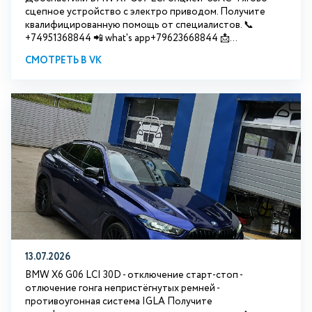
сцепное устройство с электро приводом. Получите
квалифицированную помощь от специалистов. 📞
+74951368844 📲 what's app+79623668844 📩...
СМОТРЕТЬ В VK
13.07.2026
BMW X6 G06 LCI 30D - отключение старт-стоп -
отлючение гонга непристёгнутых ремней -
противоугонная система IGLA Получите