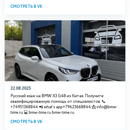
СМОТРЕТЬ В VK
22.08.2025
Русский язык на BMW X3 G48 из Китая. Получите
квалифицированную помощь от специалистов. 📞
+74951368844 📲 what's app+79623668844 📩 info@bmw-
time.ru 💻 bmw-time.ru bmw-time.ru
СМОТРЕТЬ В VK