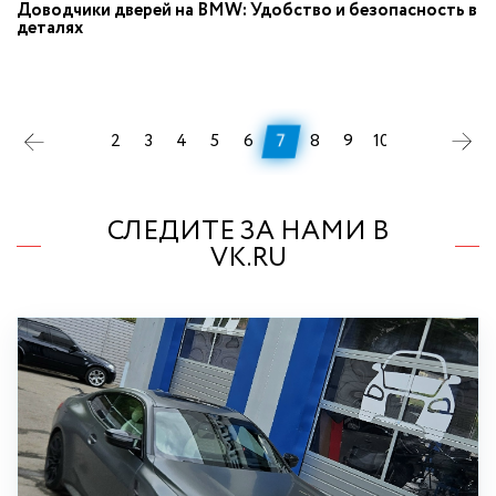
Доводчики дверей на BMW: Удобство и безопасность в
деталях
1
2
3
4
5
6
7
8
9
10
11
СЛЕДИТЕ ЗА НАМИ В
VK.RU