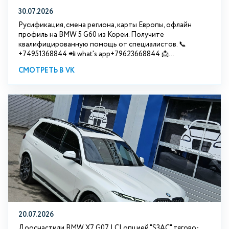
30.07.2026
Русификация, смена региона, карты Европы, офлайн
профиль на BMW 5 G60 из Кореи. Получите
квалифицированную помощь от специалистов. 📞
+74951368844 📲 what's app+79623668844 📩...
СМОТРЕТЬ В VK
20.07.2026
Дооснастили BMW Х7 G07 LCI опцией "S3АС" тягово-