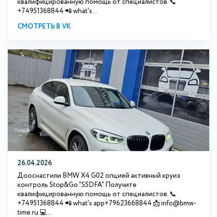
квалифицированную помощь от специалистов. 📞
+74951368844 📲 what's...
СМОТРЕТЬ В VK
26.04.2026
Дооснастили BMW X4 G02 опцией активный круиз
контроль Stop&Go "S5DFA" Получите
квалифицированную помощь от специалистов. 📞
+74951368844 📲 what's app+79623668844 📩 info@bmw-
time.ru 💻...