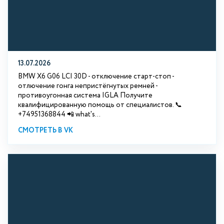
13.07.2026
BMW X6 G06 LCI 30D - отключение старт-стоп -
отлючение гонга непристёгнутых ремней -
противоугонная система IGLA Получите
квалифицированную помощь от специалистов. 📞
+74951368844 📲 what's...
СМОТРЕТЬ В VK