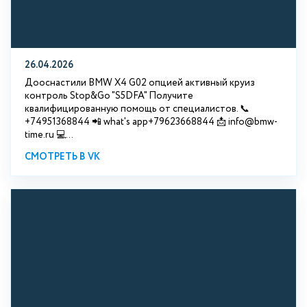
26.04.2026
Дооснастили BMW X4 G02 опцией активный круиз
контроль Stop&Go "S5DFA" Получите
квалифицированную помощь от специалистов. 📞
+74951368844 📲 what's app+79623668844 📩 info@bmw-
time.ru 💻...
СМОТРЕТЬ В VK