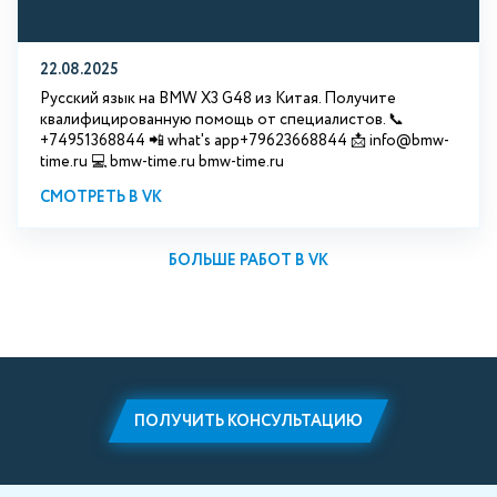
22.08.2025
Русский язык на BMW X3 G48 из Китая. Получите
квалифицированную помощь от специалистов. 📞
+74951368844 📲 what's app+79623668844 📩 info@bmw-
time.ru 💻 bmw-time.ru bmw-time.ru
СМОТРЕТЬ В VK
БОЛЬШЕ РАБОТ В VK
ПОЛУЧИТЬ КОНСУЛЬТАЦИЮ