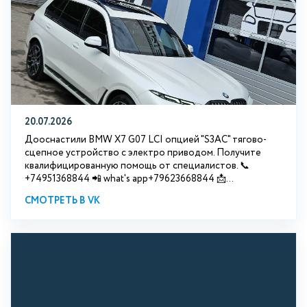
20.07.2026
Дооснастили BMW Х7 G07 LCI опцией "S3АС" тягово-
сцепное устройство с электро приводом. Получите
квалифицированную помощь от специалистов. 📞
+74951368844 📲 what's app+79623668844 📩...
СМОТРЕТЬ В VK