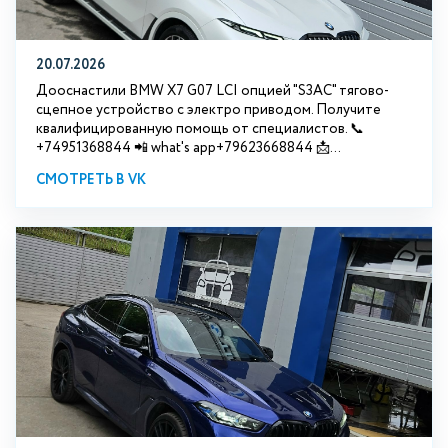
20.07.2026
Дооснастили BMW Х7 G07 LCI опцией "S3АС" тягово-
сцепное устройство с электро приводом. Получите
квалифицированную помощь от специалистов. 📞
+74951368844 📲 what's app+79623668844 📩...
СМОТРЕТЬ В VK