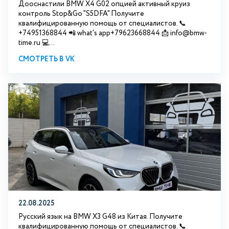
Дооснастили BMW X4 G02 опцией активный круиз
контроль Stop&Go "S5DFA" Получите
квалифицированную помощь от специалистов. 📞
+74951368844 📲 what's app+79623668844 📩 info@bmw-
time.ru 💻...
СМОТРЕТЬ В VK
22.08.2025
Русский язык на BMW X3 G48 из Китая. Получите
квалифицированную помощь от специалистов. 📞