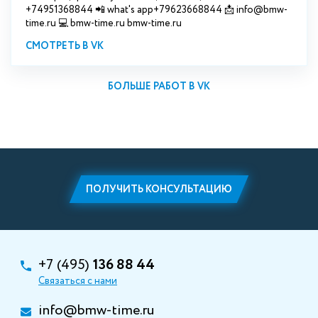
+74951368844 📲 what's app+79623668844 📩 info@bmw-
time.ru 💻 bmw-time.ru bmw-time.ru
СМОТРЕТЬ В VK
БОЛЬШЕ РАБОТ В VK
ПОЛУЧИТЬ КОНСУЛЬТАЦИЮ
+7 (495)
136 88 44
Связаться с нами
info@bmw-time.ru