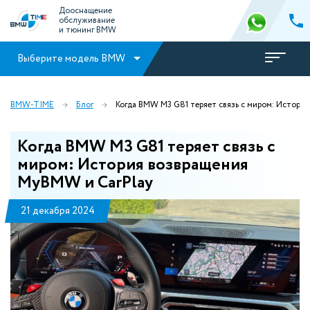
Дооснащение
обслуживание
и тюнинг BMW
Выберите модель BMW
BMW-TIME
Блог
Когда BMW M3 G81 теряет связь с миром: Истори
Когда BMW M3 G81 теряет связь с
миром: История возвращения
MyBMW и CarPlay
21 декабря 2024