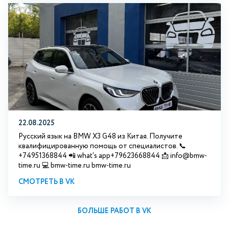
22.08.2025
Русский язык на BMW X3 G48 из Китая. Получите
квалифицированную помощь от специалистов. 📞
+74951368844 📲 what's app+79623668844 📩 info@bmw-
time.ru 💻 bmw-time.ru bmw-time.ru
СМОТРЕТЬ В VK
БОЛЬШЕ РАБОТ В VK