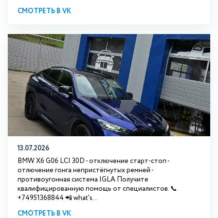
СМОТРЕТЬ В VK
13.07.2026
BMW X6 G06 LCI 30D - отключение старт-стоп -
отлючение гонга непристёгнутых ремней -
противоугонная система IGLA Получите
квалифицированную помощь от специалистов. 📞
+74951368844 📲 what's...
СМОТРЕТЬ В VK