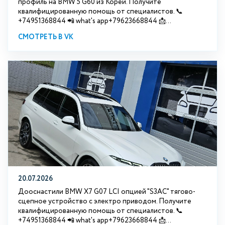
профиль на BMW 5 G60 из Кореи. Получите
квалифицированную помощь от специалистов. 📞
+74951368844 📲 what's app+79623668844 📩...
СМОТРЕТЬ В VK
20.07.2026
Дооснастили BMW Х7 G07 LCI опцией "S3АС" тягово-
сцепное устройство с электро приводом. Получите
квалифицированную помощь от специалистов. 📞
+74951368844 📲 what's app+79623668844 📩...