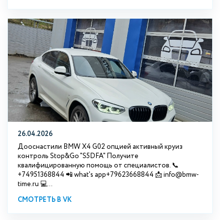
26.04.2026
Дооснастили BMW X4 G02 опцией активный круиз
контроль Stop&Go "S5DFA" Получите
квалифицированную помощь от специалистов. 📞
+74951368844 📲 what's app+79623668844 📩 info@bmw-
time.ru 💻...
СМОТРЕТЬ В VK