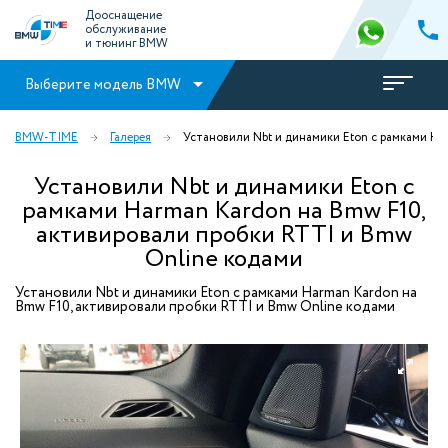
Дооснащение
обслуживание
и тюнинг BMW
Выберите модель BMW
BMW-TIME
Галерея
Установили Nbt и динамики Eton с рамками Ha
Установили Nbt и динамики Eton с
рамками Harman Kardon на Bmw F10,
активировали пробки RTTI и Bmw
Online кодами
Установили Nbt и динамики Eton с рамками Harman Kardon на
Bmw F10, активировали пробки RTTI и Bmw Online кодами