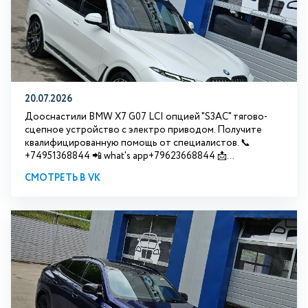
20.07.2026
Дооснастили BMW Х7 G07 LCI опцией "S3АС" тягово-
сцепное устройство с электро приводом. Получите
квалифицированную помощь от специалистов. 📞
+74951368844 📲 what's app+79623668844 📩...
СМОТРЕТЬ В VK