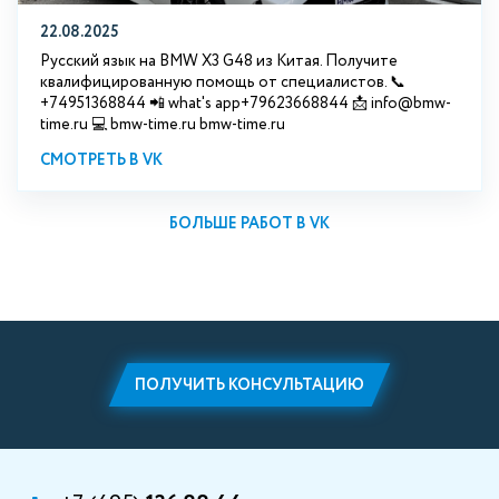
22.08.2025
Русский язык на BMW X3 G48 из Китая. Получите
квалифицированную помощь от специалистов. 📞
+74951368844 📲 what's app+79623668844 📩 info@bmw-
time.ru 💻 bmw-time.ru bmw-time.ru
СМОТРЕТЬ В VK
БОЛЬШЕ РАБОТ В VK
ПОЛУЧИТЬ КОНСУЛЬТАЦИЮ