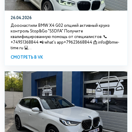
26.04.2026
Дооснастили BMW X4 G02 опцией активный круиз
контроль Stop&Go "S5DFA" Получите
квалифицированную помощь от специалистов. 📞
+74951368844 📲 what's app+79623668844 📩 info@bmw-
time.ru 💻...
СМОТРЕТЬ В VK