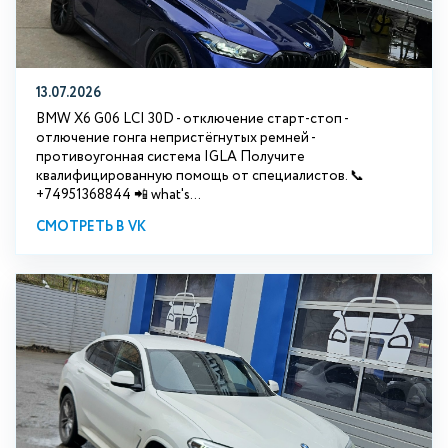
13.07.2026
BMW X6 G06 LCI 30D - отключение старт-стоп -
отлючение гонга непристёгнутых ремней -
противоугонная система IGLA Получите
квалифицированную помощь от специалистов. 📞
+74951368844 📲 what's...
СМОТРЕТЬ В VK