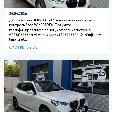
26.04.2026
Дооснастили BMW X4 G02 опцией активный круиз
контроль Stop&Go "S5DFA" Получите
квалифицированную помощь от специалистов. 📞
+74951368844 📲 what's app+79623668844 📩 info@bmw-
time.ru 💻...
СМОТРЕТЬ В VK