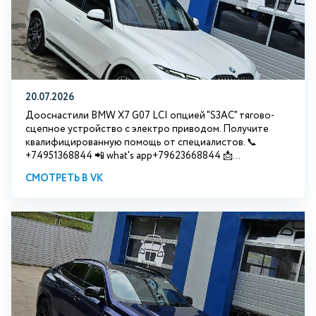
20.07.2026
Дооснастили BMW Х7 G07 LCI опцией "S3АС" тягово-
сцепное устройство с электро приводом. Получите
квалифицированную помощь от специалистов. 📞
+74951368844 📲 what's app+79623668844 📩...
СМОТРЕТЬ В VK