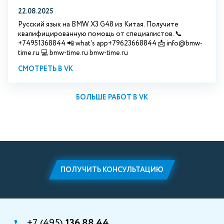
22.08.2025
Русский язык на BMW X3 G48 из Китая. Получите
квалифицированную помощь от специалистов. 📞
+74951368844 📲 what's app+79623668844 📩 info@bmw-
time.ru 💻 bmw-time.ru bmw-time.ru
СМОТРЕТЬ В VK
БОЛЬШЕ РАБОТ В VK
ПОЛУЧИТЬ КОНСУЛЬТАЦИЮ
+7 (495)
136 88 44