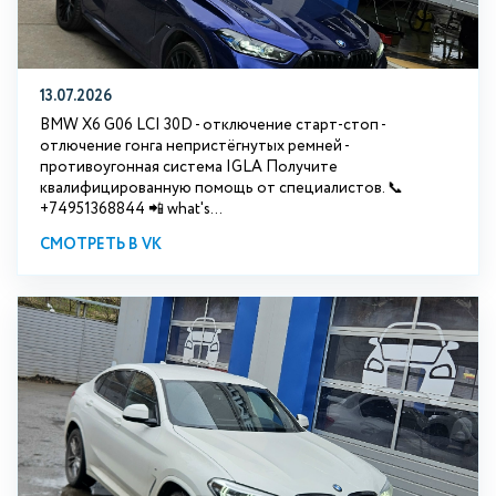
13.07.2026
BMW X6 G06 LCI 30D - отключение старт-стоп -
отлючение гонга непристёгнутых ремней -
противоугонная система IGLA Получите
квалифицированную помощь от специалистов. 📞
+74951368844 📲 what's...
СМОТРЕТЬ В VK