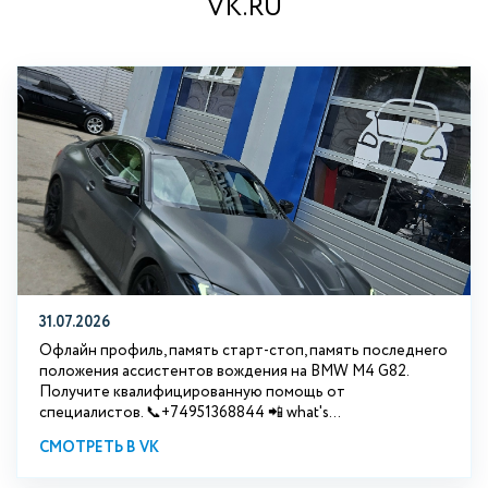
VK.RU
31.07.2026
Офлайн профиль, память старт-стоп, память последнего
положения ассистентов вождения на BMW М4 G82.
Получите квалифицированную помощь от
специалистов. 📞+74951368844 📲 what's...
СМОТРЕТЬ В VK