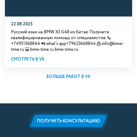
22.08.2025
Русский язык на BMW X3 G48 из Китая. Получите
квалифицированную помощь от специалистов. 📞
+74951368844 📲 what's app+79623668844 📩 info@bmw-
time.ru 💻 bmw-time.ru bmw-time.ru
СМОТРЕТЬ В VK
БОЛЬШЕ РАБОТ В VK
ПОЛУЧИТЬ КОНСУЛЬТАЦИЮ