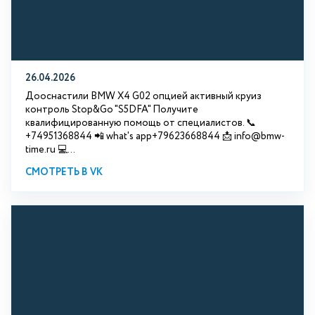
26.04.2026
Дооснастили BMW X4 G02 опцией активный круиз
контроль Stop&Go "S5DFA" Получите
квалифицированную помощь от специалистов. 📞
+74951368844 📲 what's app+79623668844 📩 info@bmw-
time.ru 💻...
СМОТРЕТЬ В VK