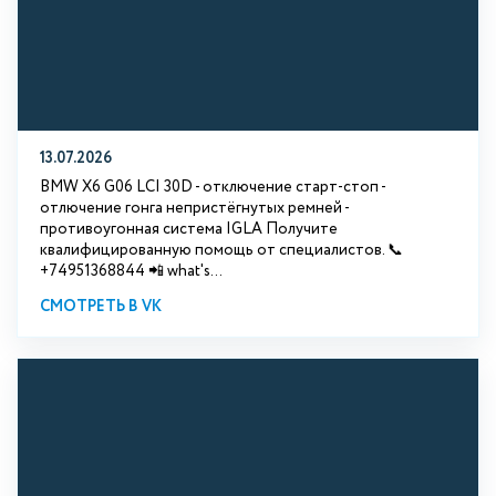
13.07.2026
BMW X6 G06 LCI 30D - отключение старт-стоп -
отлючение гонга непристёгнутых ремней -
противоугонная система IGLA Получите
квалифицированную помощь от специалистов. 📞
+74951368844 📲 what's...
СМОТРЕТЬ В VK