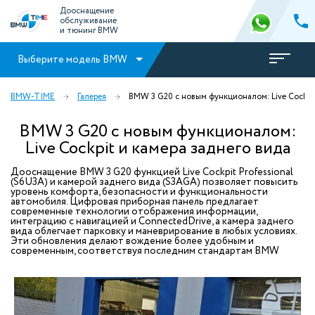
Дооснащение
обслуживание
и тюнинг BMW
Выберите модель BMW
BMW-TIME
Галерея
BMW 3 G20 с новым функционалом: Live Cockpit
BMW 3 G20 с новым функционалом:
Live Cockpit и камера заднего вида
Дооснащение BMW 3 G20 функцией Live Cockpit Professional
(S6U3A) и камерой заднего вида (S3AGA) позволяет повысить
уровень комфорта, безопасности и функциональности
автомобиля. Цифровая приборная панель предлагает
современные технологии отображения информации,
интеграцию с навигацией и ConnectedDrive, а камера заднего
вида облегчает парковку и маневрирование в любых условиях.
Эти обновления делают вождение более удобным и
современным, соответствуя последним стандартам BMW