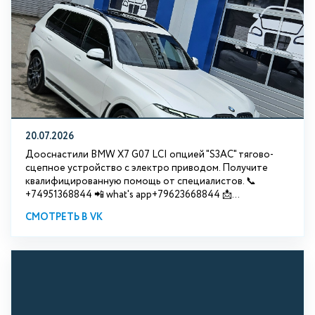
20.07.2026
Дооснастили BMW Х7 G07 LCI опцией "S3АС" тягово-
сцепное устройство с электро приводом. Получите
квалифицированную помощь от специалистов. 📞
+74951368844 📲 what's app+79623668844 📩...
СМОТРЕТЬ В VK