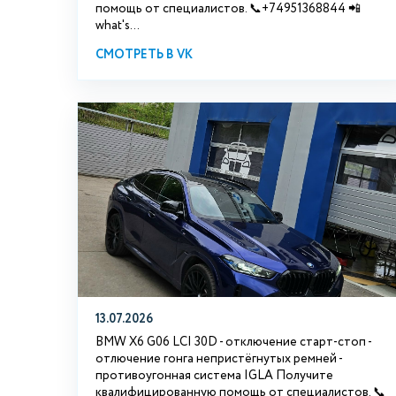
помощь от специалистов. 📞+74951368844 📲
what's...
СМОТРЕТЬ В VK
13.07.2026
BMW X6 G06 LCI 30D - отключение старт-стоп -
отлючение гонга непристёгнутых ремней -
противоугонная система IGLA Получите
квалифицированную помощь от специалистов. 📞