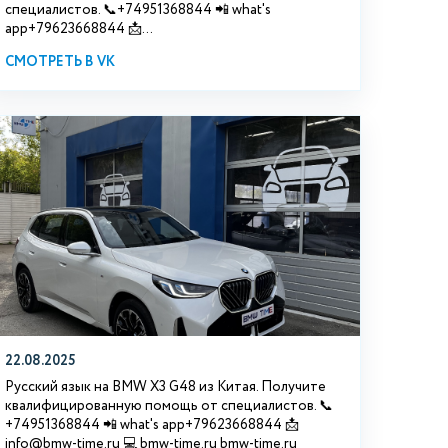
специалистов. 📞+74951368844 📲 what's
app+79623668844 📩...
СМОТРЕТЬ В VK
22.08.2025
Русский язык на BMW X3 G48 из Китая. Получите
квалифицированную помощь от специалистов. 📞
+74951368844 📲 what's app+79623668844 📩
info@bmw-time.ru 💻 bmw-time.ru bmw-time.ru