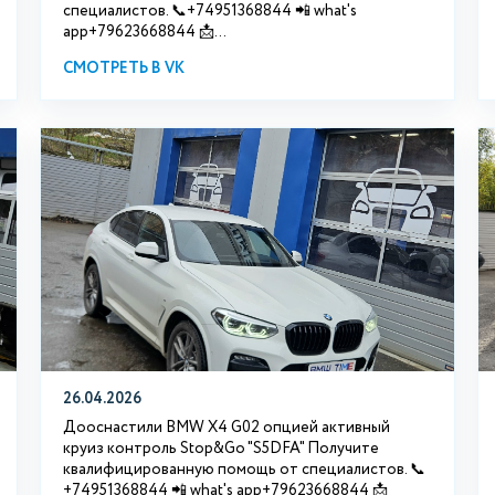
специалистов. 📞+74951368844 📲 what's
app+79623668844 📩...
СМОТРЕТЬ В VK
26.04.2026
Дооснастили BMW X4 G02 опцией активный
круиз контроль Stop&Go "S5DFA" Получите
квалифицированную помощь от специалистов. 📞
+74951368844 📲 what's app+79623668844 📩