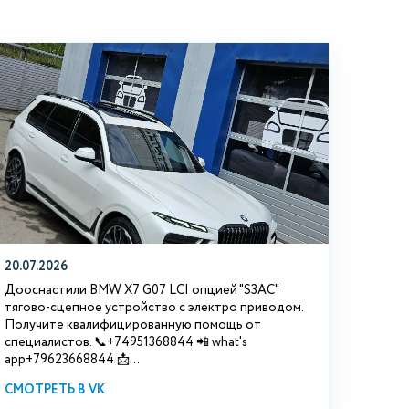
20.07.2026
Дооснастили BMW Х7 G07 LCI опцией "S3АС"
тягово-сцепное устройство с электро приводом.
Получите квалифицированную помощь от
специалистов. 📞+74951368844 📲 what's
app+79623668844 📩...
СМОТРЕТЬ В VK