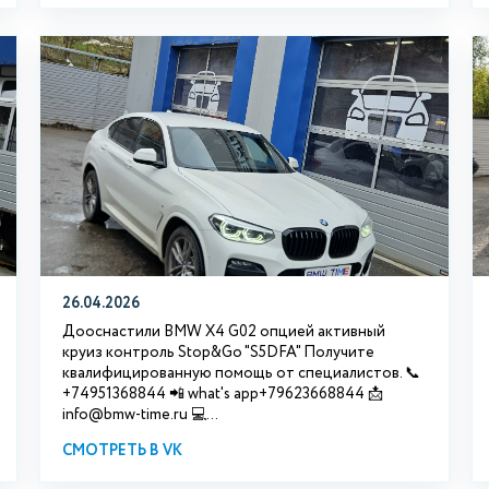
26.04.2026
Дооснастили BMW X4 G02 опцией активный
круиз контроль Stop&Go "S5DFA" Получите
квалифицированную помощь от специалистов. 📞
+74951368844 📲 what's app+79623668844 📩
info@bmw-time.ru 💻...
СМОТРЕТЬ В VK