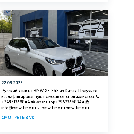
22.08.2025
Русский язык на BMW X3 G48 из Китая. Получите
квалифицированную помощь от специалистов. 📞
+74951368844 📲 what's app+79623668844 📩
info@bmw-time.ru 💻 bmw-time.ru bmw-time.ru
СМОТРЕТЬ В VK