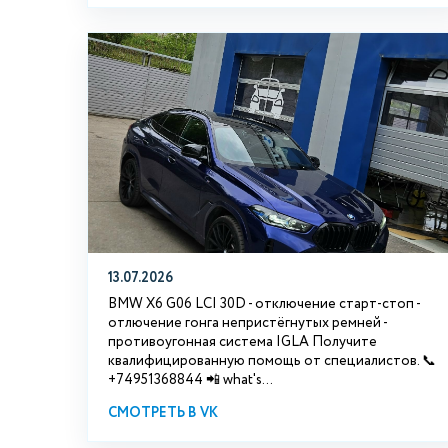
13.07.2026
BMW X6 G06 LCI 30D - отключение старт-стоп -
отлючение гонга непристёгнутых ремней -
противоугонная система IGLA Получите
квалифицированную помощь от специалистов. 📞
+74951368844 📲 what's...
СМОТРЕТЬ В VK