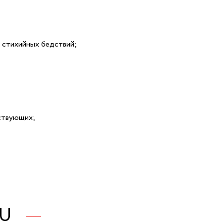
, стихийных бедствий;
йствующих;
RU