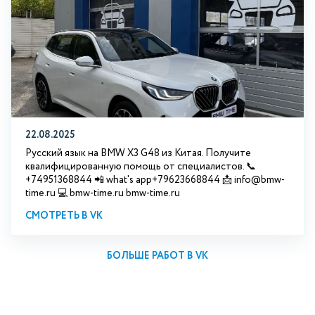
22.08.2025
Русский язык на BMW X3 G48 из Китая. Получите
квалифицированную помощь от специалистов. 📞
+74951368844 📲 what's app+79623668844 📩 info@bmw-
time.ru 💻 bmw-time.ru bmw-time.ru
СМОТРЕТЬ В VK
БОЛЬШЕ РАБОТ В VK