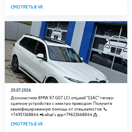
СМОТРЕТЬ В VK
20.07.2026
Дооснастили BMW Х7 G07 LCI опцией "S3АС" тягово-
сцепное устройство с электро приводом. Получите
квалифицированную помощь от специалистов. 📞
+74951368844 📲 what's app+79623668844 📩...
СМОТРЕТЬ В VK