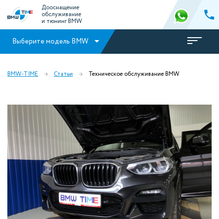
Дооснащение
обслуживание
и тюнинг BMW
Выберите модель BMW
BMW-TIME
Статьи
Техническое обслуживание BMW