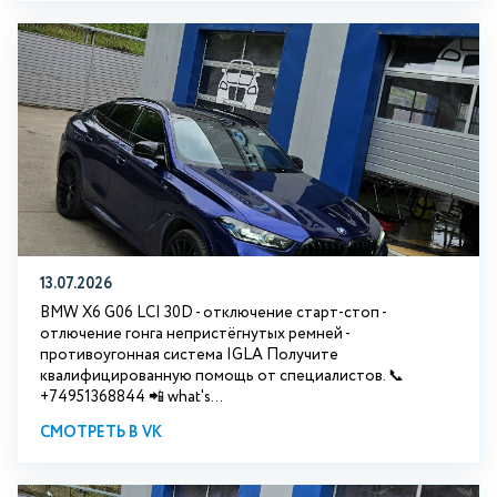
13.07.2026
BMW X6 G06 LCI 30D - отключение старт-стоп -
отлючение гонга непристёгнутых ремней -
противоугонная система IGLA Получите
квалифицированную помощь от специалистов. 📞
+74951368844 📲 what's...
СМОТРЕТЬ В VK