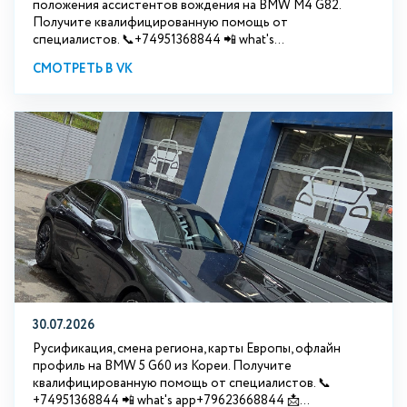
положения ассистентов вождения на BMW М4 G82.
Получите квалифицированную помощь от
специалистов. 📞+74951368844 📲 what's...
СМОТРЕТЬ В VK
30.07.2026
Русификация, смена региона, карты Европы, офлайн
профиль на BMW 5 G60 из Кореи. Получите
квалифицированную помощь от специалистов. 📞
+74951368844 📲 what's app+79623668844 📩...