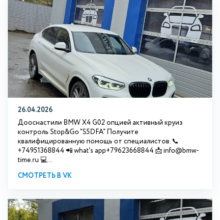
26.04.2026
Дооснастили BMW X4 G02 опцией активный круиз
контроль Stop&Go "S5DFA" Получите
квалифицированную помощь от специалистов. 📞
+74951368844 📲 what's app+79623668844 📩 info@bmw-
time.ru 💻...
СМОТРЕТЬ В VK