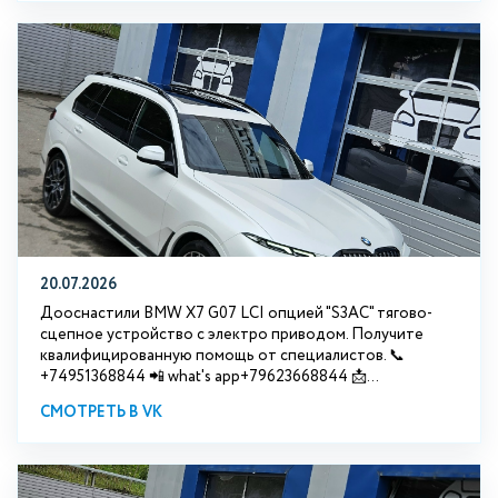
20.07.2026
Дооснастили BMW Х7 G07 LCI опцией "S3АС" тягово-
сцепное устройство с электро приводом. Получите
квалифицированную помощь от специалистов. 📞
+74951368844 📲 what's app+79623668844 📩...
СМОТРЕТЬ В VK