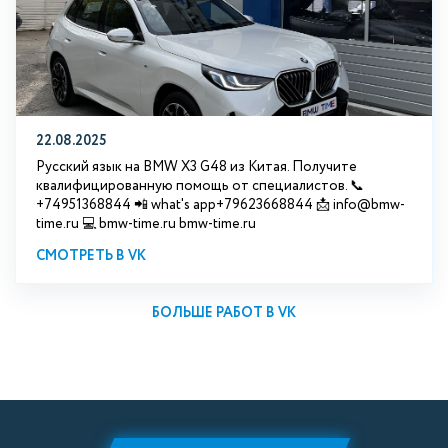
22.08.2025
Русский язык на BMW X3 G48 из Китая. Получите
квалифицированную помощь от специалистов. 📞
+74951368844 📲 what's app+79623668844 📩 info@bmw-
time.ru 💻 bmw-time.ru bmw-time.ru
СМОТРЕТЬ В VK
БОЛЬШЕ РАБОТ В VK