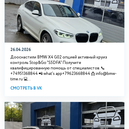
26.04.2026
Дооснастили BMW X4 G02 опцией активный круиз
контроль Stop&Go "S5DFA" Получите
квалифицированную помощь от специалистов. 📞
+74951368844 📲 what's app+79623668844 📩 info@bmw-
time.ru 💻...
СМОТРЕТЬ В VK