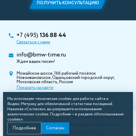
ПОЛУЧИТЬ КОНСУЛЬТАЦИЮ
+7 (495)
136 88 44
Связаться с нами
info@bmw-time.ru
Ждем ваших писем!
Можайское шоссе, 166 рабочий посёлок
Новоивановское, Одинцовский городской округ,
Московская область, Россия
Показать на карте
Мы используем технические cookies для работы сайта и
Яндекс.Метрику для обезличенной статистики посещений.
Нажимая «Согласен», вы разрешаете использование
аналитических cookies. Подробнее — в разделе «Использование
Политика конфиденциальности
cookies».
Использование файлов cookies
Подробнее
Согласен
Согласие на обработку
персональных данных