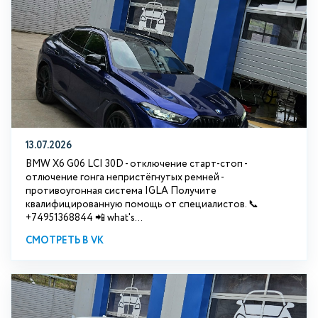
13.07.2026
BMW X6 G06 LCI 30D - отключение старт-стоп -
отлючение гонга непристёгнутых ремней -
противоугонная система IGLA Получите
квалифицированную помощь от специалистов. 📞
+74951368844 📲 what's...
СМОТРЕТЬ В VK