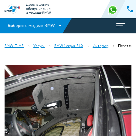
Дооснащение
обслуживание
и тюнинг BMW
Выберите модель BMW
BMW-TIME
Услуги
BMW 1 серия F40
Интерьер
Перетяжка