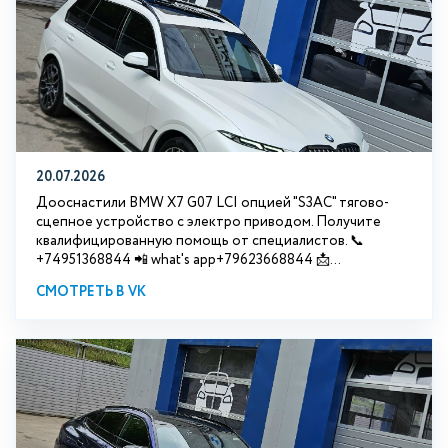
20.07.2026
Дооснастили BMW Х7 G07 LCI опцией "S3АС" тягово-
сцепное устройство с электро приводом. Получите
квалифицированную помощь от специалистов. 📞
+74951368844 📲 what's app+79623668844 📩...
СМОТРЕТЬ В VK