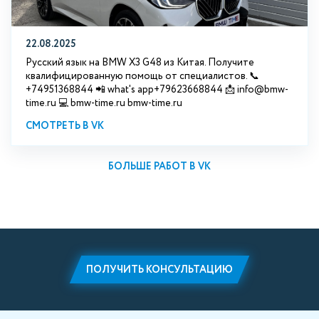
22.08.2025
Русский язык на BMW X3 G48 из Китая. Получите
квалифицированную помощь от специалистов. 📞
+74951368844 📲 what's app+79623668844 📩 info@bmw-
time.ru 💻 bmw-time.ru bmw-time.ru
СМОТРЕТЬ В VK
БОЛЬШЕ РАБОТ В VK
ПОЛУЧИТЬ КОНСУЛЬТАЦИЮ