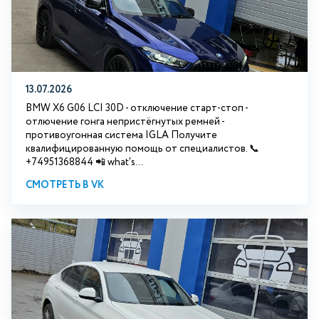
13.07.2026
BMW X6 G06 LCI 30D - отключение старт-стоп -
отлючение гонга непристёгнутых ремней -
противоугонная система IGLA Получите
квалифицированную помощь от специалистов. 📞
+74951368844 📲 what's...
СМОТРЕТЬ В VK