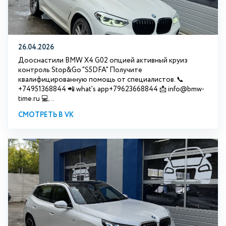
26.04.2026
Дооснастили BMW X4 G02 опцией активный круиз
контроль Stop&Go "S5DFA" Получите
квалифицированную помощь от специалистов. 📞
+74951368844 📲 what's app+79623668844 📩 info@bmw-
time.ru 💻...
СМОТРЕТЬ В VK