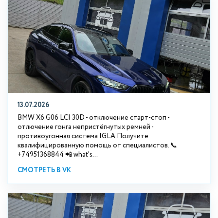
13.07.2026
BMW X6 G06 LCI 30D - отключение старт-стоп -
отлючение гонга непристёгнутых ремней -
противоугонная система IGLA Получите
квалифицированную помощь от специалистов. 📞
+74951368844 📲 what's...
СМОТРЕТЬ В VK