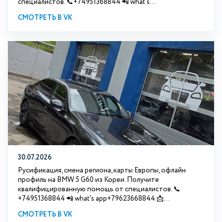
специалистов. 📞+74951368844 📲 what's...
СМОТРЕТЬ В VK
30.07.2026
Русификация, смена региона, карты Европы, офлайн
профиль на BMW 5 G60 из Кореи. Получите
квалифицированную помощь от специалистов. 📞
+74951368844 📲 what's app+79623668844 📩...
СМОТРЕТЬ В VK