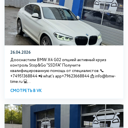
26.04.2026
Дооснастили BMW X4 G02 опцией активный круиз
контроль Stop&Go "S5DFA" Получите
квалифицированную помощь от специалистов. 📞
+74951368844 📲 what's app+79623668844 📩 info@bmw-
time.ru 💻...
СМОТРЕТЬ В VK