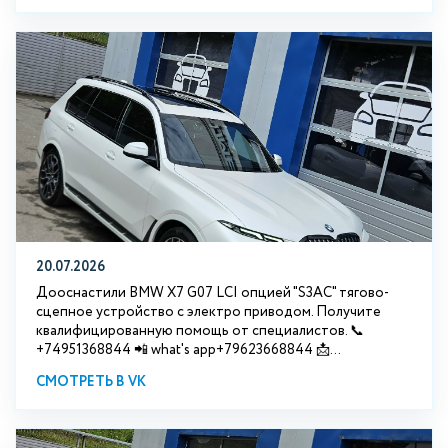
20.07.2026
Дооснастили BMW Х7 G07 LCI опцией "S3АС" тягово-
сцепное устройство с электро приводом. Получите
квалифицированную помощь от специалистов. 📞
+74951368844 📲 what's app+79623668844 📩...
СМОТРЕТЬ В VK