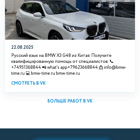
22.08.2025
Русский язык на BMW X3 G48 из Китая. Получите
квалифицированную помощь от специалистов. 📞
+74951368844 📲 what's app+79623668844 📩 info@bmw-
time.ru 💻 bmw-time.ru bmw-time.ru
СМОТРЕТЬ В VK
БОЛЬШЕ РАБОТ В VK