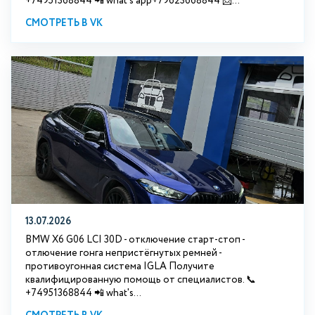
+74951368844 📲 what's app+79623668844 📩...
СМОТРЕТЬ В VK
13.07.2026
BMW X6 G06 LCI 30D - отключение старт-стоп -
отлючение гонга непристёгнутых ремней -
противоугонная система IGLA Получите
квалифицированную помощь от специалистов. 📞
+74951368844 📲 what's...