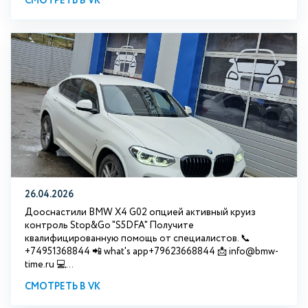
СМОТРЕТЬ В VK
26.04.2026
Дооснастили BMW X4 G02 опцией активный круиз
контроль Stop&Go "S5DFA" Получите
квалифицированную помощь от специалистов. 📞
+74951368844 📲 what's app+79623668844 📩 info@bmw-
time.ru 💻...
СМОТРЕТЬ В VK