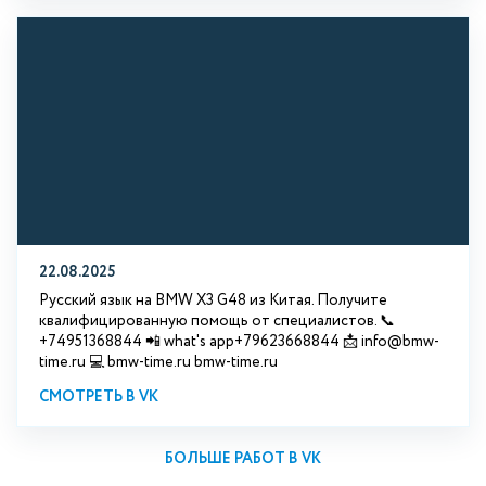
22.08.2025
Русский язык на BMW X3 G48 из Китая. Получите
квалифицированную помощь от специалистов. 📞
+74951368844 📲 what's app+79623668844 📩 info@bmw-
time.ru 💻 bmw-time.ru bmw-time.ru
СМОТРЕТЬ В VK
БОЛЬШЕ РАБОТ В VK