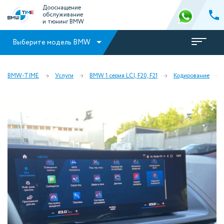
Дооснащение
обслуживание
и тюнинг BMW
Выберите модель BMW
BMW-TIME
Услуги
BMW 1 серия LCI, F20, F21
Кодирование