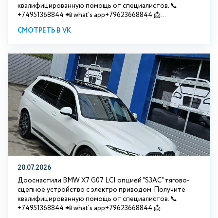
квалифицированную помощь от специалистов. 📞
+74951368844 📲 what's app+79623668844 📩...
СМОТРЕТЬ В VK
20.07.2026
Дооснастили BMW Х7 G07 LCI опцией "S3АС" тягово-
сцепное устройство с электро приводом. Получите
квалифицированную помощь от специалистов. 📞
+74951368844 📲 what's app+79623668844 📩...