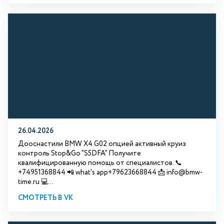
26.04.2026
Дооснастили BMW X4 G02 опцией активный круиз
контроль Stop&Go "S5DFA" Получите
квалифицированную помощь от специалистов. 📞
+74951368844 📲 what's app+79623668844 📩 info@bmw-
time.ru 💻...
СМОТРЕТЬ В VK