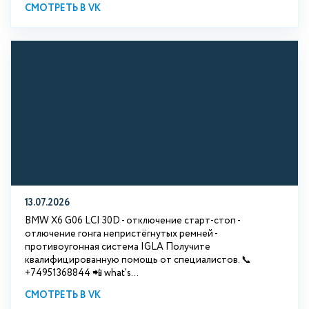
СМОТРЕТЬ В VK
13.07.2026
BMW X6 G06 LCI 30D - отключение старт-стоп -
отлючение гонга непристёгнутых ремней -
противоугонная система IGLA Получите
квалифицированную помощь от специалистов. 📞
+74951368844 📲 what's...
СМОТРЕТЬ В VK