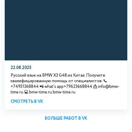
22.08.2025
Русский язык на BMW X3 G48 из Китая. Получите
квалифицированную помощь от специалистов. 📞
+74951368844 📲 what's app+79623668844 📩 info@bmw-
time.ru 💻 bmw-time.ru bmw-time.ru
СМОТРЕТЬ В VK
БОЛЬШЕ РАБОТ В VK