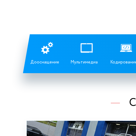
Дооснащение
Мультимедиа
Кодировани
С