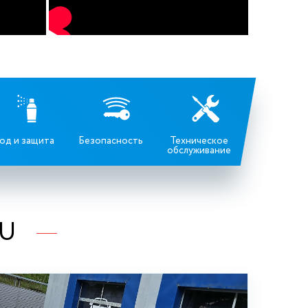
од и защита
Безопасность
Техническое
обслуживание
RU