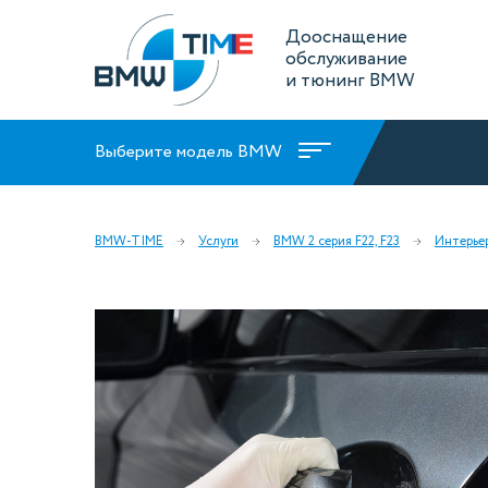
Дооснащение
обслуживание
и тюнинг BMW
Выберите модель BMW
BMW-TIME
Услуги
BMW 2 серия F22, F23
Интерье