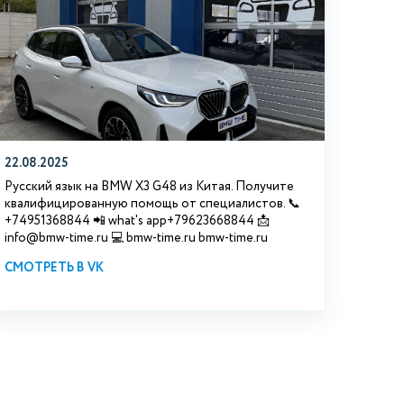
22.08.2025
Русский язык на BMW X3 G48 из Китая. Получите
квалифицированную помощь от специалистов. 📞
+74951368844 📲 what's app+79623668844 📩
info@bmw-time.ru 💻 bmw-time.ru bmw-time.ru
СМОТРЕТЬ В VK