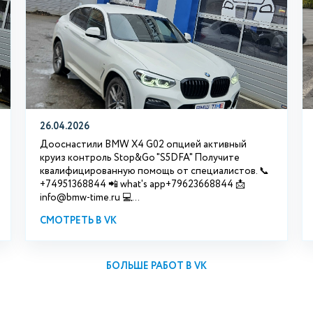
26.04.2026
Дооснастили BMW X4 G02 опцией активный
круиз контроль Stop&Go "S5DFA" Получите
квалифицированную помощь от специалистов. 📞
+74951368844 📲 what's app+79623668844 📩
info@bmw-time.ru 💻...
СМОТРЕТЬ В VK
БОЛЬШЕ РАБОТ В VK