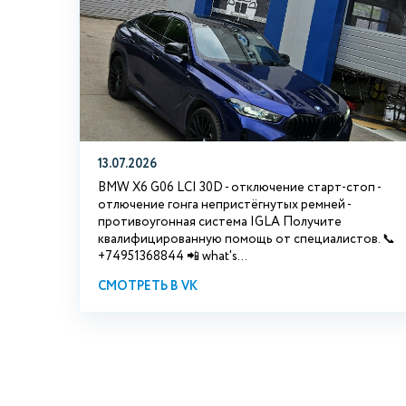
13.07.2026
BMW X6 G06 LCI 30D - отключение старт-стоп -
отлючение гонга непристёгнутых ремней -
противоугонная система IGLA Получите
квалифицированную помощь от специалистов. 📞
+74951368844 📲 what's...
СМОТРЕТЬ В VK