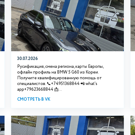
30.07.2026
Русификация, смена региона, карты Европы,
офлайн профиль на BMW 5 G60 из Кореи.
Получите квалифицированную помощь от
специалистов. 📞+74951368844 📲 what's
app+79623668844 📩...
СМОТРЕТЬ В VK