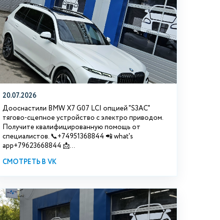
20.07.2026
Дооснастили BMW Х7 G07 LCI опцией "S3АС"
тягово-сцепное устройство с электро приводом.
Получите квалифицированную помощь от
специалистов. 📞+74951368844 📲 what's
app+79623668844 📩...
СМОТРЕТЬ В VK