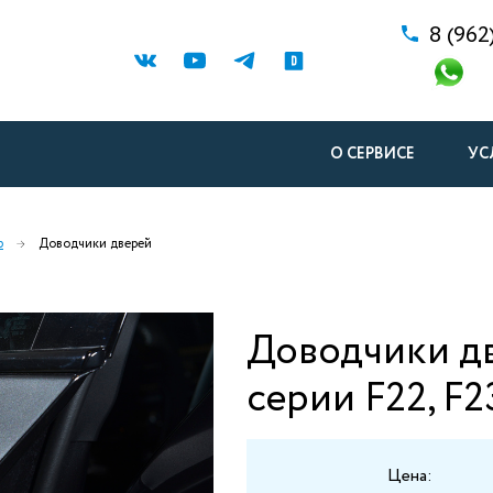
8 (962
О СЕРВИСЕ
УС
р
Доводчики дверей
Доводчики д
серии F22, F2
Цена: