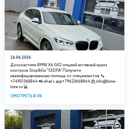
26.04.2026
Дооснастили BMW X4 G02 опцией активный круиз
контроль Stop&Go "S5DFA" Получите
квалифицированную помощь от специалистов. 📞
+74951368844 📲 what's app+79623668844 📩 info@bmw-
time.ru 💻...
СМОТРЕТЬ В VK