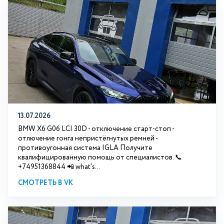
13.07.2026
BMW X6 G06 LCI 30D - отключение старт-стоп -
отлючение гонга непристёгнутых ремней -
противоугонная система IGLA Получите
квалифицированную помощь от специалистов. 📞
+74951368844 📲 what's...
СМОТРЕТЬ В VK