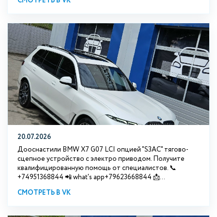
СМОТРЕТЬ В VK
20.07.2026
Дооснастили BMW Х7 G07 LCI опцией "S3АС" тягово-
сцепное устройство с электро приводом. Получите
квалифицированную помощь от специалистов. 📞
+74951368844 📲 what's app+79623668844 📩...
СМОТРЕТЬ В VK