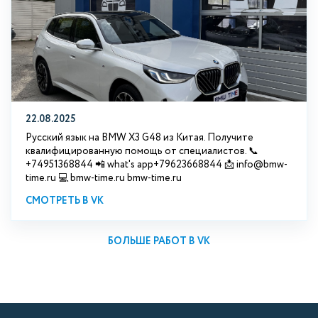
22.08.2025
Русский язык на BMW X3 G48 из Китая. Получите
квалифицированную помощь от специалистов. 📞
+74951368844 📲 what's app+79623668844 📩 info@bmw-
time.ru 💻 bmw-time.ru bmw-time.ru
СМОТРЕТЬ В VK
БОЛЬШЕ РАБОТ В VK