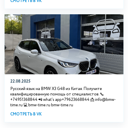
СМОТРЕТЬ В VK
22.08.2025
Русский язык на BMW X3 G48 из Китая. Получите
квалифицированную помощь от специалистов. 📞
+74951368844 📲 what's app+79623668844 📩 info@bmw-
time.ru 💻 bmw-time.ru bmw-time.ru
СМОТРЕТЬ В VK