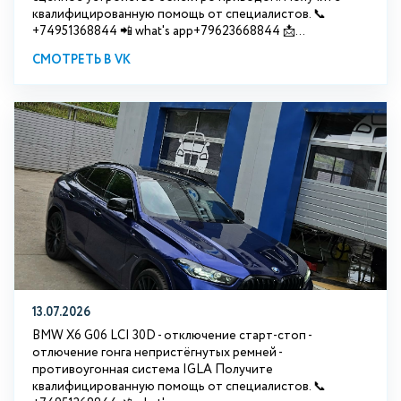
квалифицированную помощь от специалистов. 📞
+74951368844 📲 what's app+79623668844 📩...
СМОТРЕТЬ В VK
13.07.2026
BMW X6 G06 LCI 30D - отключение старт-стоп -
отлючение гонга непристёгнутых ремней -
противоугонная система IGLA Получите
квалифицированную помощь от специалистов. 📞