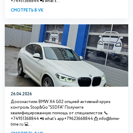
+74951368844 📲 what's...
СМОТРЕТЬ В VK
26.04.2026
Дооснастили BMW X4 G02 опцией активный круиз
контроль Stop&Go "S5DFA" Получите
квалифицированную помощь от специалистов. 📞
+74951368844 📲 what's app+79623668844 📩 info@bmw-
time.ru 💻...