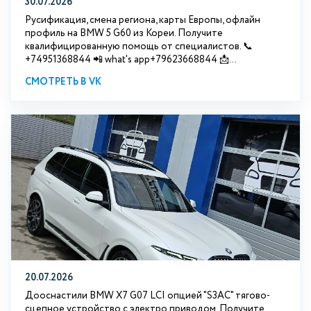
30.07.2026
Русификация, смена региона, карты Европы, офлайн
профиль на BMW 5 G60 из Кореи. Получите
квалифицированную помощь от специалистов. 📞
+74951368844 📲 what's app+79623668844 📩...
СМОТРЕТЬ В VK
20.07.2026
Дооснастили BMW Х7 G07 LCI опцией "S3АС" тягово-
сцепное устройство с электро приводом. Получите