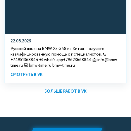
22.08.2025
Русский язык на BMW X3 G48 из Китая. Получите
квалифицированную помощь от специалистов. 📞
+74951368844 📲 what's app+79623668844 📩 info@bmw-
time.ru 💻 bmw-time.ru bmw-time.ru
СМОТРЕТЬ В VK
БОЛЬШЕ РАБОТ В VK