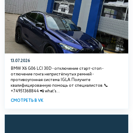
13.07.2026
BMW X6 G06 LCI 30D - отключение старт-стоп -
отлючение гонга непристёгнутых ремней -
противоугонная система IGLA Получите
квалифицированную помощь от специалистов. 📞
+74951368844 📲 what's...
СМОТРЕТЬ В VK