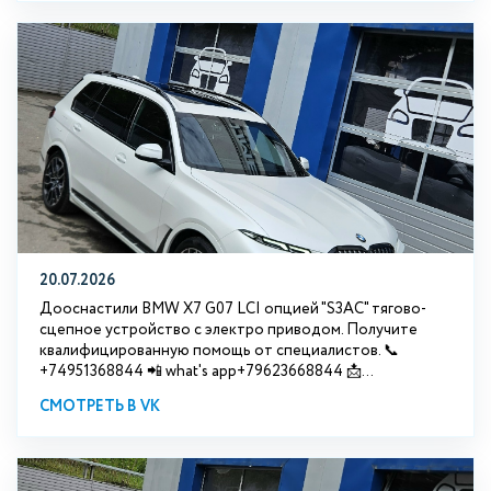
20.07.2026
Дооснастили BMW Х7 G07 LCI опцией "S3АС" тягово-
сцепное устройство с электро приводом. Получите
квалифицированную помощь от специалистов. 📞
+74951368844 📲 what's app+79623668844 📩...
СМОТРЕТЬ В VK