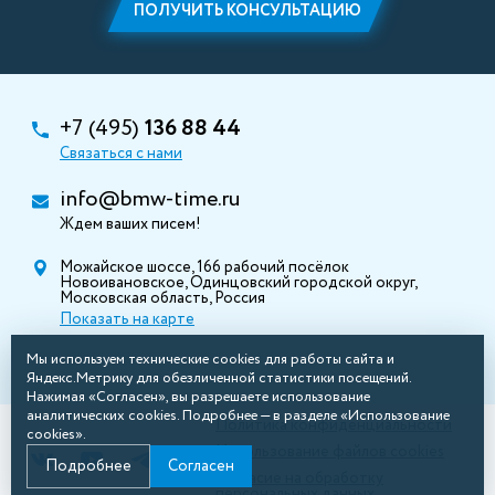
ПОЛУЧИТЬ КОНСУЛЬТАЦИЮ
+7 (495)
136 88 44
Связаться с нами
info@bmw-time.ru
Ждем ваших писем!
Можайское шоссе, 166 рабочий посёлок
Новоивановское, Одинцовский городской округ,
Московская область, Россия
Показать на карте
Мы используем технические cookies для работы сайта и
Яндекс.Метрику для обезличенной статистики посещений.
Нажимая «Согласен», вы разрешаете использование
аналитических cookies. Подробнее — в разделе «Использование
Политика конфиденциальности
cookies».
Использование файлов cookies
Подробнее
Согласен
Согласие на обработку
персональных данных