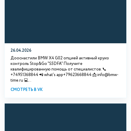
26.04.2026
Дооснастили BMW X4 G02 опцией активный круиз
контроль Stop&Go "S5DFA" Получите
квалифицированную помощь от специалистов. 📞
+74951368844 📲 what's app+79623668844 📩 info@bmw-
time.ru 💻...
СМОТРЕТЬ В VK