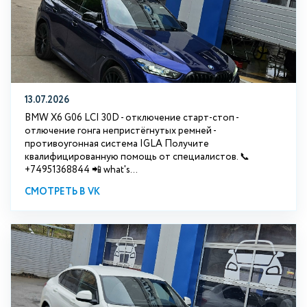
13.07.2026
BMW X6 G06 LCI 30D - отключение старт-стоп -
отлючение гонга непристёгнутых ремней -
противоугонная система IGLA Получите
квалифицированную помощь от специалистов. 📞
+74951368844 📲 what's...
СМОТРЕТЬ В VK