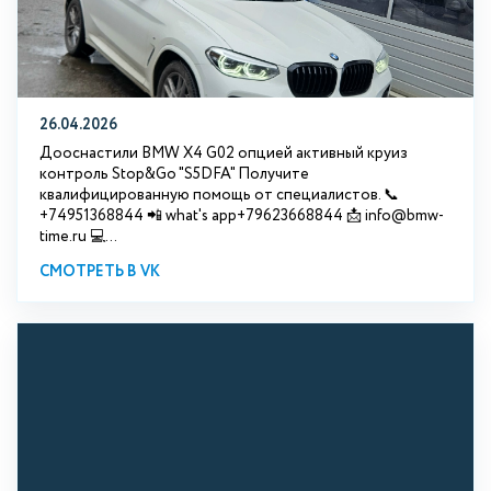
26.04.2026
Дооснастили BMW X4 G02 опцией активный круиз
контроль Stop&Go "S5DFA" Получите
квалифицированную помощь от специалистов. 📞
+74951368844 📲 what's app+79623668844 📩 info@bmw-
time.ru 💻...
СМОТРЕТЬ В VK