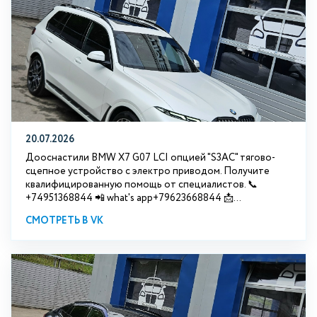
20.07.2026
Дооснастили BMW Х7 G07 LCI опцией "S3АС" тягово-
сцепное устройство с электро приводом. Получите
квалифицированную помощь от специалистов. 📞
+74951368844 📲 what's app+79623668844 📩...
СМОТРЕТЬ В VK