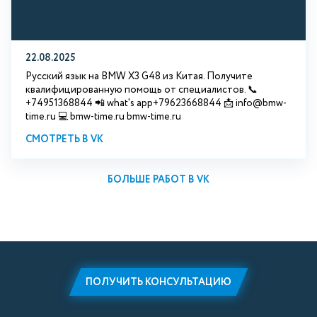
22.08.2025
Русский язык на BMW X3 G48 из Китая. Получите
квалифицированную помощь от специалистов. 📞
+74951368844 📲 what's app+79623668844 📩 info@bmw-
time.ru 💻 bmw-time.ru bmw-time.ru
СМОТРЕТЬ В VK
БОЛЬШЕ РАБОТ В VK
ПОЛУЧИТЬ КОНСУЛЬТАЦИЮ