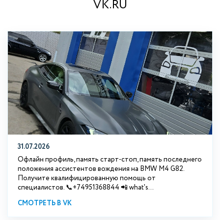
VK.RU
31.07.2026
Офлайн профиль, память старт-стоп, память последнего
положения ассистентов вождения на BMW М4 G82.
Получите квалифицированную помощь от
специалистов. 📞+74951368844 📲 what's...
СМОТРЕТЬ В VK