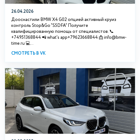
26.04.2026
Дооснастили BMW X4 G02 опцией активный круиз
контроль Stop&Go "S5DFA" Получите
квалифицированную помощь от специалистов. 📞
+74951368844 📲 what's app+79623668844 📩 info@bmw-
time.ru 💻...
СМОТРЕТЬ В VK