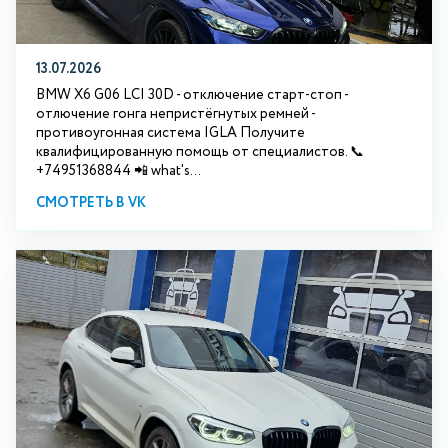
13.07.2026
BMW X6 G06 LCI 30D - отключение старт-стоп -
отлючение гонга непристёгнутых ремней -
противоугонная система IGLA Получите
квалифицированную помощь от специалистов. 📞
+74951368844 📲 what's...
СМОТРЕТЬ В VK