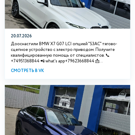
20.07.2026
Дооснастили BMW Х7 G07 LCI опцией "S3АС" тягово-
сцепное устройство с электро приводом. Получите
квалифицированную помощь от специалистов. 📞
+74951368844 📲 what's app+79623668844 📩...
СМОТРЕТЬ В VK