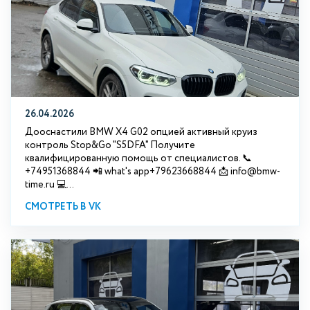
26.04.2026
Дооснастили BMW X4 G02 опцией активный круиз
контроль Stop&Go "S5DFA" Получите
квалифицированную помощь от специалистов. 📞
+74951368844 📲 what's app+79623668844 📩 info@bmw-
time.ru 💻...
СМОТРЕТЬ В VK