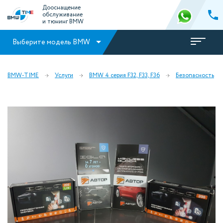
Дооснащение
обслуживание
и тюнинг BMW
Выберите модель BMW
BMW-TIME
Услуги
BMW 4 серия F32, F33, F36
Безопасность