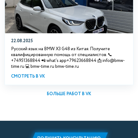
22.08.2025
Русский язык на BMW X3 G48 из Китая. Получите
квалифицированную помощь от специалистов. 📞
+74951368844 📲 what's app+79623668844 📩 info@bmw-
time.ru 💻 bmw-time.ru bmw-time.ru
СМОТРЕТЬ В VK
БОЛЬШЕ РАБОТ В VK