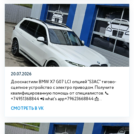
20.07.2026
Дооснастили BMW Х7 G07 LCI опцией "S3АС" тягово-
сцепное устройство с электро приводом. Получите
квалифицированную помощь от специалистов. 📞
+74951368844 📲 what's app+79623668844 📩...
СМОТРЕТЬ В VK