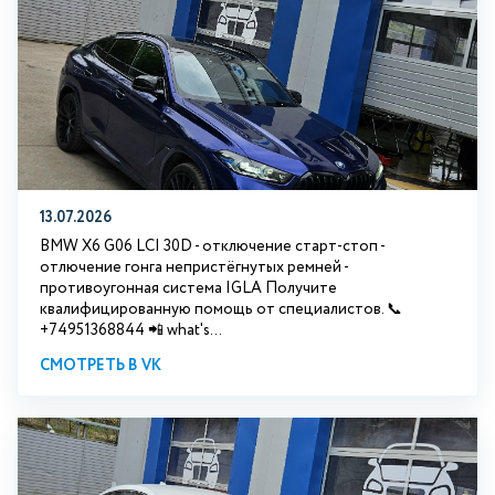
13.07.2026
BMW X6 G06 LCI 30D - отключение старт-стоп -
отлючение гонга непристёгнутых ремней -
противоугонная система IGLA Получите
квалифицированную помощь от специалистов. 📞
+74951368844 📲 what's...
СМОТРЕТЬ В VK