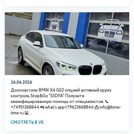
26.04.2026
Дооснастили BMW X4 G02 опцией активный круиз
контроль Stop&Go "S5DFA" Получите
квалифицированную помощь от специалистов. 📞
+74951368844 📲 what's app+79623668844 📩 info@bmw-
time.ru 💻...
СМОТРЕТЬ В VK