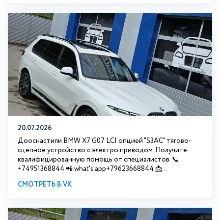
20.07.2026
Дооснастили BMW Х7 G07 LCI опцией "S3АС" тягово-
сцепное устройство с электро приводом. Получите
квалифицированную помощь от специалистов. 📞
+74951368844 📲 what's app+79623668844 📩...
СМОТРЕТЬ В VK