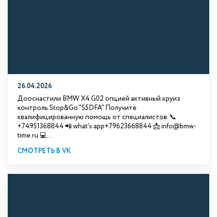
26.04.2026
Дооснастили BMW X4 G02 опцией активный круиз
контроль Stop&Go "S5DFA" Получите
квалифицированную помощь от специалистов. 📞
+74951368844 📲 what's app+79623668844 📩 info@bmw-
time.ru 💻...
СМОТРЕТЬ В VK