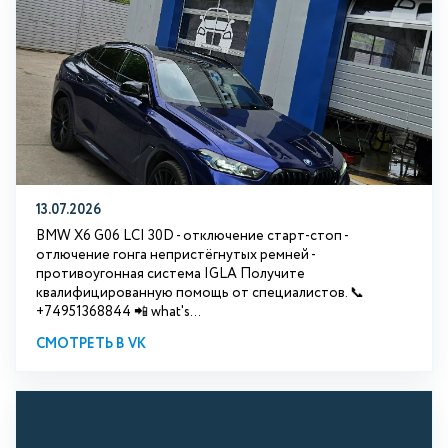
13.07.2026
BMW X6 G06 LCI 30D - отключение старт-стоп -
отлючение гонга непристёгнутых ремней -
противоугонная система IGLA Получите
квалифицированную помощь от специалистов. 📞
+74951368844 📲 what's...
СМОТРЕТЬ В VK