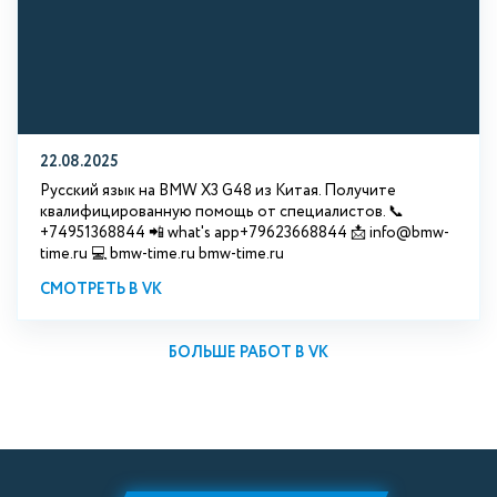
22.08.2025
Русский язык на BMW X3 G48 из Китая. Получите
квалифицированную помощь от специалистов. 📞
+74951368844 📲 what's app+79623668844 📩 info@bmw-
time.ru 💻 bmw-time.ru bmw-time.ru
СМОТРЕТЬ В VK
БОЛЬШЕ РАБОТ В VK