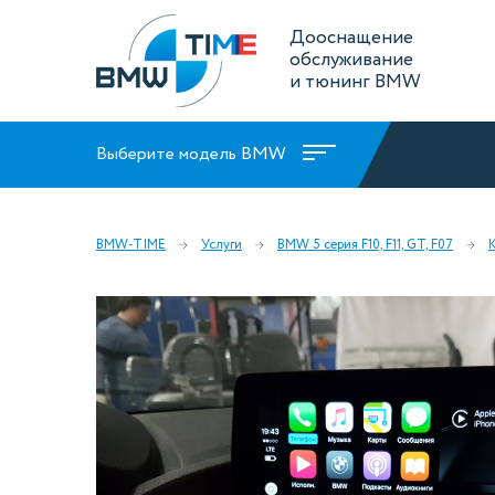
Дооснащение
обслуживание
и тюнинг BMW
Выберите модель BMW
BMW-TIME
Услуги
BMW 5 серия F10, F11, GT, F07