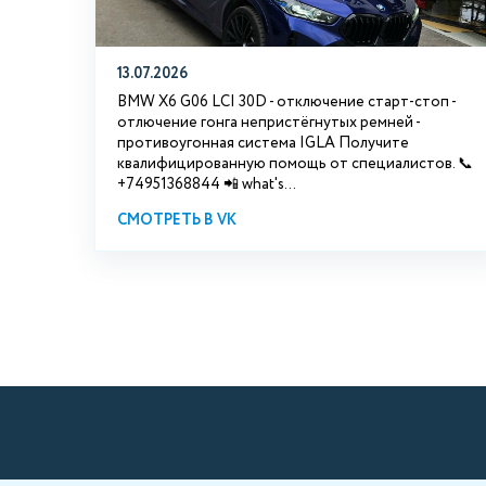
13.07.2026
BMW X6 G06 LCI 30D - отключение старт-стоп -
отлючение гонга непристёгнутых ремней -
противоугонная система IGLA Получите
квалифицированную помощь от специалистов. 📞
+74951368844 📲 what's...
СМОТРЕТЬ В VK