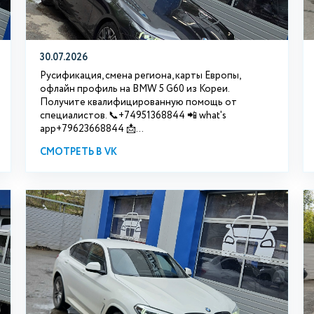
30.07.2026
Русификация, смена региона, карты Европы,
офлайн профиль на BMW 5 G60 из Кореи.
Получите квалифицированную помощь от
специалистов. 📞+74951368844 📲 what's
app+79623668844 📩...
СМОТРЕТЬ В VK