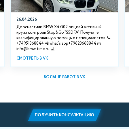
26.04.2026
Дооснастили BMW X4 G02 опцией активный
круиз контроль Stop&Go "S5DFA" Получите
квалифицированную помощь от специалистов. 📞
+74951368844 📲 what's app+79623668844 📩
info@bmw-time.ru 💻...
СМОТРЕТЬ В VK
БОЛЬШЕ РАБОТ В VK
ПОЛУЧИТЬ КОНСУЛЬТАЦИЮ