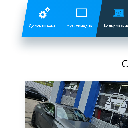
Дооснащение
Мультимедиа
Кодировани
С