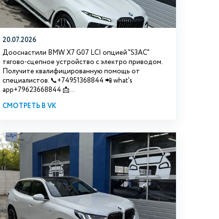
20.07.2026
Дооснастили BMW Х7 G07 LCI опцией "S3АС"
тягово-сцепное устройство с электро приводом.
Получите квалифицированную помощь от
специалистов. 📞+74951368844 📲 what's
app+79623668844 📩...
СМОТРЕТЬ В VK