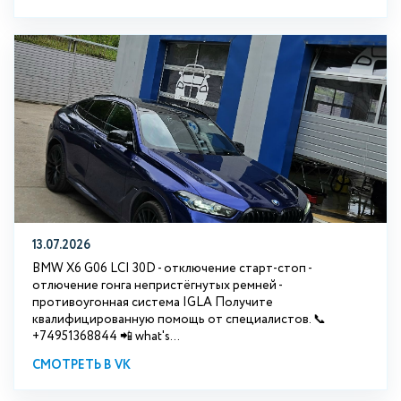
13.07.2026
BMW X6 G06 LCI 30D - отключение старт-стоп -
отлючение гонга непристёгнутых ремней -
противоугонная система IGLA Получите
квалифицированную помощь от специалистов. 📞
+74951368844 📲 what's...
СМОТРЕТЬ В VK