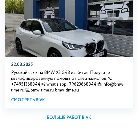
22.08.2025
Русский язык на BMW X3 G48 из Китая. Получите
квалифицированную помощь от специалистов. 📞
+74951368844 📲 what's app+79623668844 📩 info@bmw-
time.ru 💻 bmw-time.ru bmw-time.ru
СМОТРЕТЬ В VK
БОЛЬШЕ РАБОТ В VK