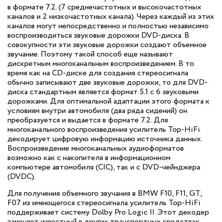
в формате 7.2. (7 среднечастотных и высокочастотных
каналов и 2 низкочастотных канала). Через каждый из этих
каналов могут непосредственно и полностью независимо
воспроизводиться звуковые дорожки DVD-диска. В
совокупности эти звуковые дорожки создают объемное
звучание. Поэтому такой способ еще называют
дискретным многоканальным воспроизведением. В то
время как на CD-диске для создания стереосигнала
обычно записывают две звуковые дорожки, то для DVD-
диска стандартным является формат 5.1 с 6 звуковыми
дорожками. Для оптимальной адаптации этого формата к
условиям внутри автомобиля (два ряда сидений) он
преобразуется и выдается в формате 7.2. Для
многоканального воспроизведения усилитель Top-HiFi
декодирует цифровую информацию источника данных.
Воспроизведение многоканальных аудиоформатов
возможно как с накопителя в информационном
компьютере автомобиля (CIC), так и с DVD-чейнджера
(DVDC).
Для получения объемного звучания в BMW F10, F11, GT,
F07 из имеющегося стереосигнала усилитель Top-HiFi
поддерживает систему Dolby Pro Logic II. Этот декодер
заменяет известный в других транспортных средствах