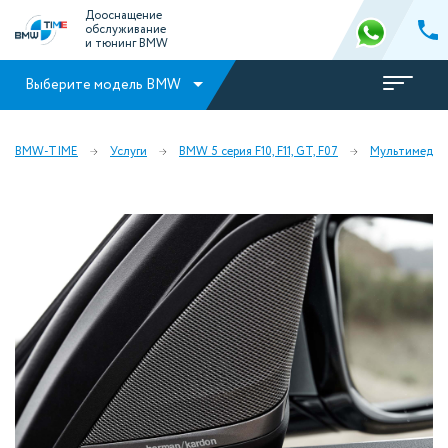
Дооснащение
обслуживание
и тюнинг BMW
Выберите модель BMW
BMW-TIME
Услуги
BMW 5 серия F10, F11, GT, F07
Мультимедиа