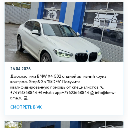
26.04.2026
Дооснастили BMW X4 G02 опцией активный круиз
контроль Stop&Go "S5DFA" Получите
квалифицированную помощь от специалистов. 📞
+74951368844 📲 what's app+79623668844 📩 info@bmw-
time.ru 💻...
СМОТРЕТЬ В VK