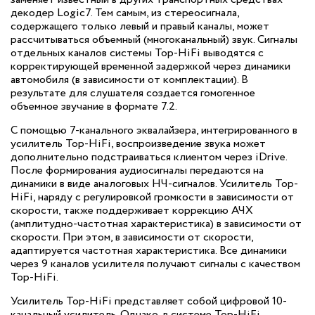
декодер Logic7. Тем самым, из стереосигнала,
содержащего только левый и правый каналы, может
рассчитываться объемный (многоканальный) звук. Сигналы
отдельных каналов системы Top-HiFi выводятся с
корректирующей временной задержкой через динамики
автомобиля (в зависимости от комплектации). В
результате для слушателя создается гомогенное
объемное звучание в формате 7.2.
С помощью 7-канального эквалайзера, интегрированного в
усилитель Top-HiFi, воспроизведение звука может
дополнительно подстраиваться клиентом через iDrive.
После формирования аудиосигналы передаются на
динамики в виде аналоговых НЧ-сигналов. Усилитель Top-
HiFi, наряду с регулировкой громкости в зависимости от
скорости, также поддерживает коррекцию АЧХ
(амплитудно-частотная характеристика) в зависимости от
скорости. При этом, в зависимости от скорости,
адаптируется частотная характеристика. Все динамики
через 9 каналов усилителя получают сигналы с качеством
Top-HiFi.
Усилитель Top-HiFi представляет собой цифровой 10-
канальный усилитель. Однако, в системе Top-HiFi