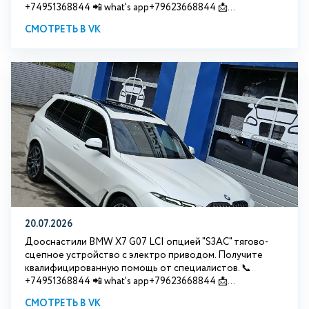
+74951368844 📲 what's app+79623668844 📩...
СМОТРЕТЬ В VK
20.07.2026
Дооснастили BMW Х7 G07 LCI опцией "S3АС" тягово-
сцепное устройство с электро приводом. Получите
квалифицированную помощь от специалистов. 📞
+74951368844 📲 what's app+79623668844 📩...
СМОТРЕТЬ В VK