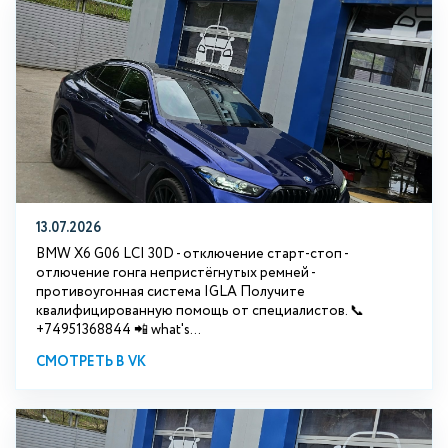
13.07.2026
BMW X6 G06 LCI 30D - отключение старт-стоп -
отлючение гонга непристёгнутых ремней -
противоугонная система IGLA Получите
квалифицированную помощь от специалистов. 📞
+74951368844 📲 what's...
СМОТРЕТЬ В VK