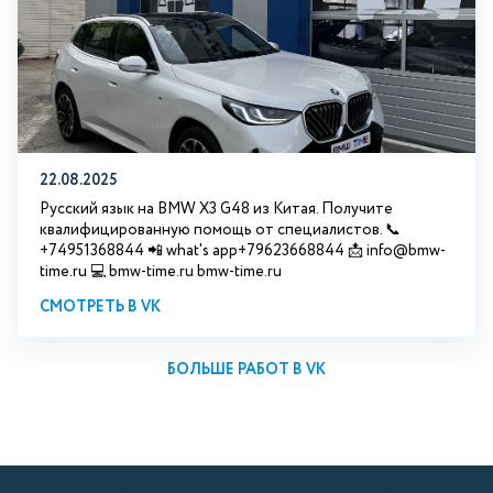
22.08.2025
Русский язык на BMW X3 G48 из Китая. Получите
квалифицированную помощь от специалистов. 📞
+74951368844 📲 what's app+79623668844 📩 info@bmw-
time.ru 💻 bmw-time.ru bmw-time.ru
СМОТРЕТЬ В VK
БОЛЬШЕ РАБОТ В VK