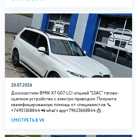
20.07.2026
Дооснастили BMW Х7 G07 LCI опцией "S3АС" тягово-
сцепное устройство с электро приводом. Получите
квалифицированную помощь от специалистов. 📞
+74951368844 📲 what's app+79623668844 📩...
СМОТРЕТЬ В VK