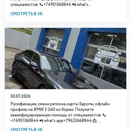
специалистов. 📞+74951368844 📲 what's...
СМОТРЕТЬ В VK
30.07.2026
Русификация, смена региона, карты Европы, офлайн
профиль на BMW 5 G60 из Кореи. Получите
квалифицированную помощь от специалистов. 📞
+74951368844 📲 what's app+79623668844 📩...
СМОТРЕТЬ В VK