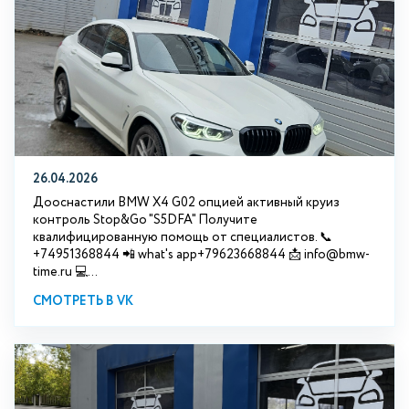
26.04.2026
Дооснастили BMW X4 G02 опцией активный круиз
контроль Stop&Go "S5DFA" Получите
квалифицированную помощь от специалистов. 📞
+74951368844 📲 what's app+79623668844 📩 info@bmw-
time.ru 💻...
СМОТРЕТЬ В VK