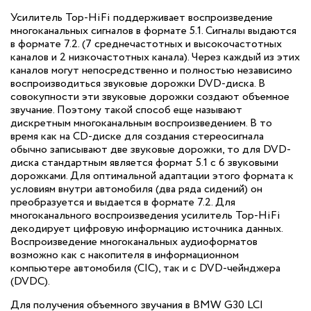
Усилитель Top-HiFi поддерживает воспроизведение
многоканальных сигналов в формате 5.1. Сигналы выдаются
в формате 7.2. (7 среднечастотных и высокочастотных
каналов и 2 низкочастотных канала). Через каждый из этих
каналов могут непосредственно и полностью независимо
воспроизводиться звуковые дорожки DVD-диска. В
совокупности эти звуковые дорожки создают объемное
звучание. Поэтому такой способ еще называют
дискретным многоканальным воспроизведением. В то
время как на CD-диске для создания стереосигнала
обычно записывают две звуковые дорожки, то для DVD-
диска стандартным является формат 5.1 с 6 звуковыми
дорожками. Для оптимальной адаптации этого формата к
условиям внутри автомобиля (два ряда сидений) он
преобразуется и выдается в формате 7.2. Для
многоканального воспроизведения усилитель Top-HiFi
декодирует цифровую информацию источника данных.
Воспроизведение многоканальных аудиоформатов
возможно как с накопителя в информационном
компьютере автомобиля (CIC), так и с DVD-чейнджера
(DVDC).
Для получения объемного звучания в BMW G30 LCI