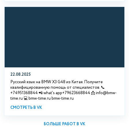
22.08.2025
Русский язык на BMW X3 G48 из Китая. Получите
квалифицированную помощь от специалистов. 📞
+74951368844 📲 what's app+79623668844 📩 info@bmw-
time.ru 💻 bmw-time.ru bmw-time.ru
СМОТРЕТЬ В VK
БОЛЬШЕ РАБОТ В VK