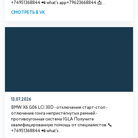
+74951368844 📲 what's app+79623668844 📩...
СМОТРЕТЬ В VK
13.07.2026
BMW X6 G06 LCI 30D - отключение старт-стоп -
отлючение гонга непристёгнутых ремней -
противоугонная система IGLA Получите
квалифицированную помощь от специалистов. 📞
+74951368844 📲 what's...