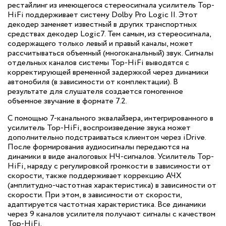
рестайлинг из имеющегося стереосигнала усилитель Top-
HiFi поддерживает систему Dolby Pro Logic II. Этот
декодер заменяет известный в других транспортных
средствах декодер Logic7. Тем самым, из стереосигнала,
содержащего только левый и правый каналы, может
рассчитываться объемный (многоканальный) звук. Сигналы
отдельных каналов системы Top-HiFi выводятся с
корректирующей временной задержкой через динамики
автомобиля (в зависимости от комплектации). В
результате для слушателя создается гомогенное
объемное звучание в формате 7.2.
С помощью 7-канального эквалайзера, интегрированного в
усилитель Top-HiFi, воспроизведение звука может
дополнительно подстраиваться клиентом через iDrive.
После формирования аудиосигналы передаются на
динамики в виде аналоговых НЧ-сигналов. Усилитель Top-
HiFi, наряду с регулировкой громкости в зависимости от
скорости, также поддерживает коррекцию АЧХ
(амплитудно-частотная характеристика) в зависимости от
скорости. При этом, в зависимости от скорости,
адаптируется частотная характеристика. Все динамики
через 9 каналов усилителя получают сигналы с качеством
Top-HiFi.