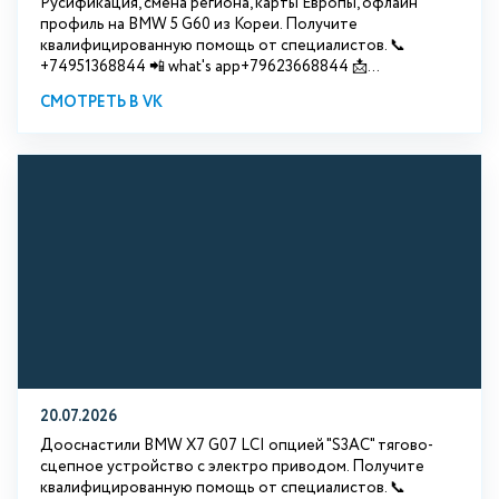
Русификация, смена региона, карты Европы, офлайн
профиль на BMW 5 G60 из Кореи. Получите
квалифицированную помощь от специалистов. 📞
+74951368844 📲 what's app+79623668844 📩...
СМОТРЕТЬ В VK
20.07.2026
Дооснастили BMW Х7 G07 LCI опцией "S3АС" тягово-
сцепное устройство с электро приводом. Получите
квалифицированную помощь от специалистов. 📞