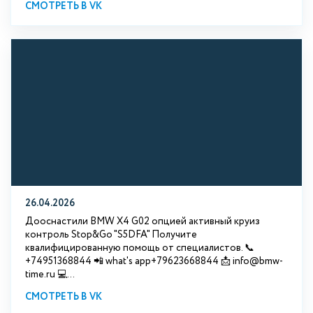
СМОТРЕТЬ В VK
26.04.2026
Дооснастили BMW X4 G02 опцией активный круиз
контроль Stop&Go "S5DFA" Получите
квалифицированную помощь от специалистов. 📞
+74951368844 📲 what's app+79623668844 📩 info@bmw-
time.ru 💻...
СМОТРЕТЬ В VK