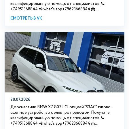
квалифицированную помощь от специалистов. 📞
+74951368844 📲 what's app+79623668844 📩...
СМОТРЕТЬ В VK
20.07.2026
Дооснастили BMW Х7 G07 LCI опцией "S3АС" тягово-
сцепное устройство с электро приводом. Получите
квалифицированную помощь от специалистов. 📞
+74951368844 📲 what's app+79623668844 📩...