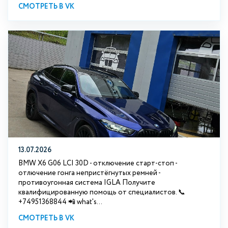
СМОТРЕТЬ В VK
13.07.2026
BMW X6 G06 LCI 30D - отключение старт-стоп -
отлючение гонга непристёгнутых ремней -
противоугонная система IGLA Получите
квалифицированную помощь от специалистов. 📞
+74951368844 📲 what's...
СМОТРЕТЬ В VK