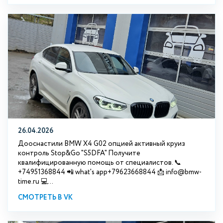
26.04.2026
Дооснастили BMW X4 G02 опцией активный круиз
контроль Stop&Go "S5DFA" Получите
квалифицированную помощь от специалистов. 📞
+74951368844 📲 what's app+79623668844 📩 info@bmw-
time.ru 💻...
СМОТРЕТЬ В VK