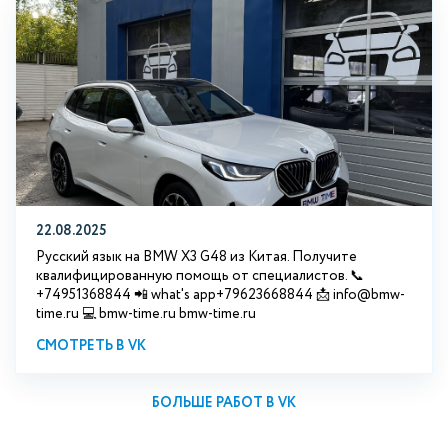
22.08.2025
Русский язык на BMW X3 G48 из Китая. Получите
квалифицированную помощь от специалистов. 📞
+74951368844 📲 what's app+79623668844 📩 info@bmw-
time.ru 💻 bmw-time.ru bmw-time.ru
СМОТРЕТЬ В VK
БОЛЬШЕ РАБОТ В VK