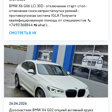
BMW X6 G06 LCI 30D - отключение старт-стоп -
отлючение гонга непристёгнутых ремней -
противоугонная система IGLA Получите
квалифицированную помощь от специалистов. 📞
+74951368844 📲 what's...
СМОТРЕТЬ В VK
26.04.2026
Дооснастили BMW X4 G02 опцией активный круиз