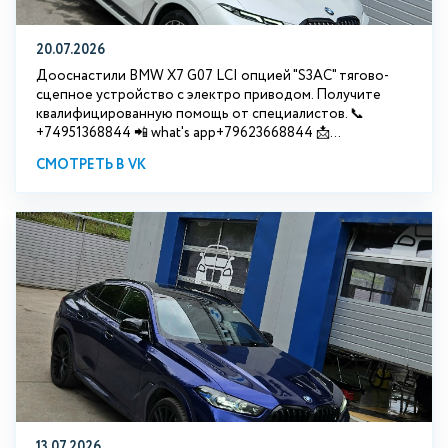
20.07.2026
Дооснастили BMW Х7 G07 LCI опцией "S3АС" тягово-
сцепное устройство с электро приводом. Получите
квалифицированную помощь от специалистов. 📞
+74951368844 📲 what's app+79623668844 📩...
СМОТРЕТЬ В VK
13.07.2026