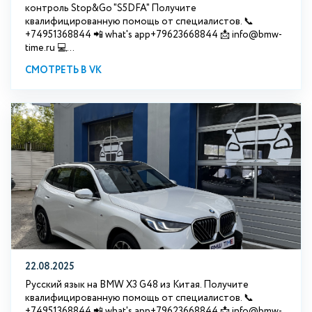
контроль Stop&Go "S5DFA" Получите
квалифицированную помощь от специалистов. 📞
+74951368844 📲 what's app+79623668844 📩 info@bmw-
time.ru 💻...
СМОТРЕТЬ В VK
22.08.2025
Русский язык на BMW X3 G48 из Китая. Получите
квалифицированную помощь от специалистов. 📞
+74951368844 📲 what's app+79623668844 📩 info@bmw-