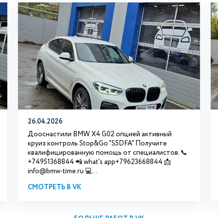
26.04.2026
Дооснастили BMW X4 G02 опцией активный
круиз контроль Stop&Go "S5DFA" Получите
квалифицированную помощь от специалистов. 📞
+74951368844 📲 what's app+79623668844 📩
info@bmw-time.ru 💻...
СМОТРЕТЬ В VK