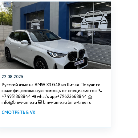
22.08.2025
Русский язык на BMW X3 G48 из Китая. Получите
квалифицированную помощь от специалистов. 📞
+74951368844 📲 what's app+79623668844 📩
info@bmw-time.ru 💻 bmw-time.ru bmw-time.ru
СМОТРЕТЬ В VK