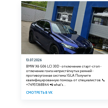
13.07.2026
BMW X6 G06 LCI 30D - отключение старт-стоп -
отлючение гонга непристёгнутых ремней -
противоугонная система IGLA Получите
квалифицированную помощь от специалистов. 📞
+74951368844 📲 what's...
СМОТРЕТЬ В VK