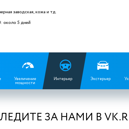
ерная заводская, кожа и тд.
 около 5 дней
е
Увеличение
Интерьер
Экстерьер
Ух
мощности
ЛЕДИТЕ ЗА НАМИ В VK.