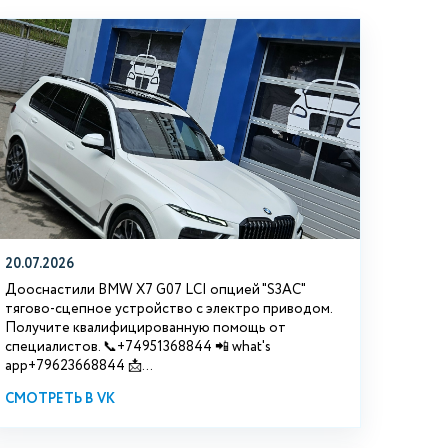
20.07.2026
Дооснастили BMW Х7 G07 LCI опцией "S3АС"
тягово-сцепное устройство с электро приводом.
Получите квалифицированную помощь от
специалистов. 📞+74951368844 📲 what's
app+79623668844 📩...
СМОТРЕТЬ В VK