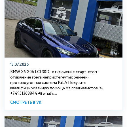
13.07.2026
BMW X6 G06 LCI 30D - отключение старт-стоп -
отлючение гонга непристёгнутых ремней -
противоугонная система IGLA Получите
квалифицированную помощь от специалистов. 📞
+74951368844 📲 what's...
СМОТРЕТЬ В VK