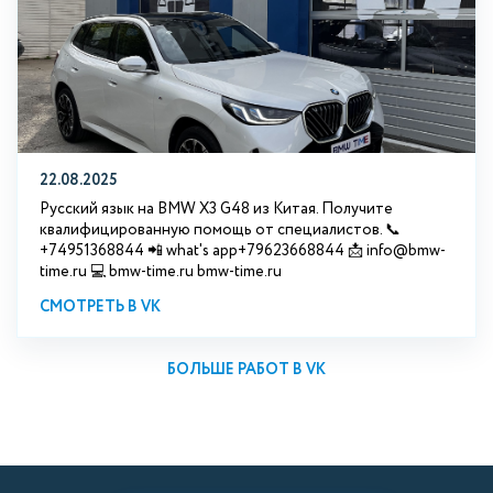
22.08.2025
Русский язык на BMW X3 G48 из Китая. Получите
квалифицированную помощь от специалистов. 📞
+74951368844 📲 what's app+79623668844 📩 info@bmw-
time.ru 💻 bmw-time.ru bmw-time.ru
СМОТРЕТЬ В VK
БОЛЬШЕ РАБОТ В VK