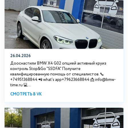
26.04.2026
Дооснастили BMW X4 G02 опцией активный круиз
контроль Stop&Go "S5DFA" Получите
квалифицированную помощь от специалистов. 📞
+74951368844 📲 what's app+79623668844 📩 info@bmw-
time.ru 💻...
СМОТРЕТЬ В VK