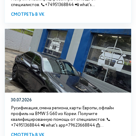
специалистов. 📞+74951368844 📲 what's...
СМОТРЕТЬ В VK
30.07.2026
Русификация, смена региона, карты Европы, офлайн
профиль на BMW 5 G60 из Кореи. Получите
квалифицированную помощь от специалистов. 📞
+74951368844 📲 what's app+79623668844 📩...
СМОТРЕТЬ В VK