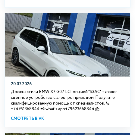
20.07.2026
Дооснастили BMW Х7 G07 LCI опцией "S3АС" тягово-
сцепное устройство с электро приводом. Получите
квалифицированную помощь от специалистов. 📞
+74951368844 📲 what's app+79623668844 📩...
СМОТРЕТЬ В VK