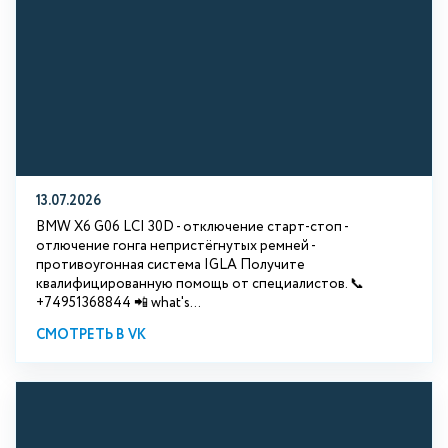
13.07.2026
BMW X6 G06 LCI 30D - отключение старт-стоп -
отлючение гонга непристёгнутых ремней -
противоугонная система IGLA Получите
квалифицированную помощь от специалистов. 📞
+74951368844 📲 what's...
СМОТРЕТЬ В VK