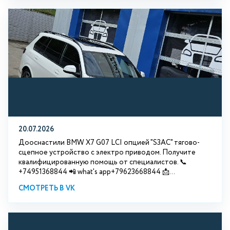
20.07.2026
Дооснастили BMW Х7 G07 LCI опцией "S3АС" тягово-
сцепное устройство с электро приводом. Получите
квалифицированную помощь от специалистов. 📞
+74951368844 📲 what's app+79623668844 📩...
СМОТРЕТЬ В VK