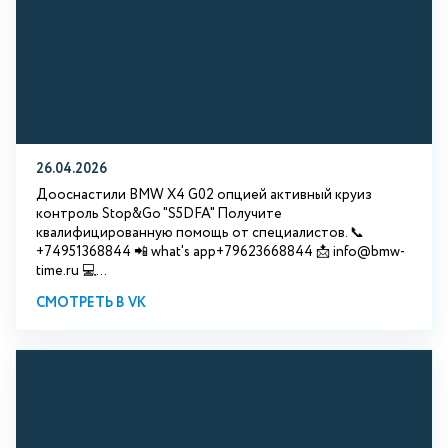
26.04.2026
Дооснастили BMW X4 G02 опцией активный круиз
контроль Stop&Go "S5DFA" Получите
квалифицированную помощь от специалистов. 📞
+74951368844 📲 what's app+79623668844 📩 info@bmw-
time.ru 💻...
СМОТРЕТЬ В VK