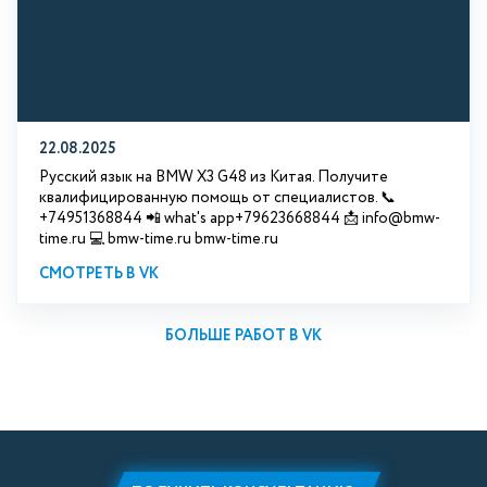
22.08.2025
Русский язык на BMW X3 G48 из Китая. Получите
квалифицированную помощь от специалистов. 📞
+74951368844 📲 what's app+79623668844 📩 info@bmw-
time.ru 💻 bmw-time.ru bmw-time.ru
СМОТРЕТЬ В VK
БОЛЬШЕ РАБОТ В VK