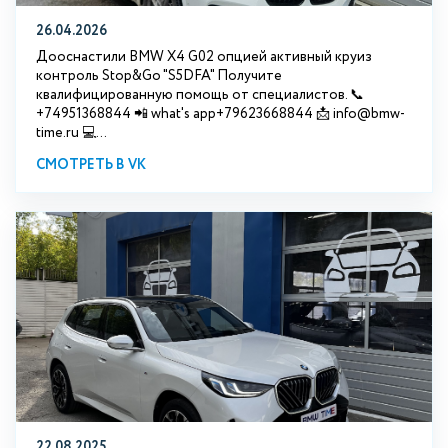
26.04.2026
Дооснастили BMW X4 G02 опцией активный круиз
контроль Stop&Go "S5DFA" Получите
квалифицированную помощь от специалистов. 📞
+74951368844 📲 what's app+79623668844 📩 info@bmw-
time.ru 💻...
СМОТРЕТЬ В VK
22.08.2025