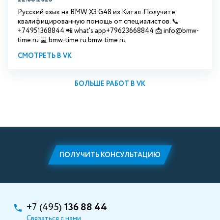
Русский язык на BMW X3 G48 из Китая. Получите
квалифицированную помощь от специалистов. 📞
+74951368844 📲 what's app+79623668844 📩 info@bmw-
time.ru 💻 bmw-time.ru bmw-time.ru
СМОТРЕТЬ В VK
БОЛЬШЕ РАБОТ В VK
ПОЛУЧИТЬ КОНСУЛЬТАЦИЮ
+7 (495)
136 88 44
Связаться с нами