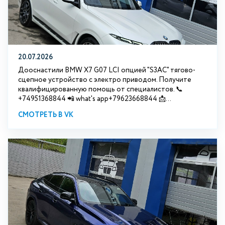
20.07.2026
Дооснастили BMW Х7 G07 LCI опцией "S3АС" тягово-
сцепное устройство с электро приводом. Получите
квалифицированную помощь от специалистов. 📞
+74951368844 📲 what's app+79623668844 📩...
СМОТРЕТЬ В VK