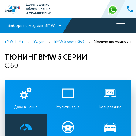
Дооснащение
обслуживание
и тюнинг BMW
Выберите модель BMW
BMW-TIME
Услуги
BMW 5 серия G60
Увеличение мощности
ТЮНИНГ BMW 5 СЕРИИ
G60
Дооснащение
Мультимедиа
Кодирование