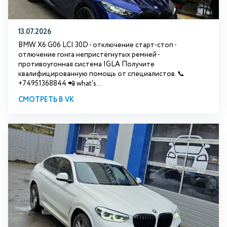
13.07.2026
BMW X6 G06 LCI 30D - отключение старт-стоп -
отлючение гонга непристёгнутых ремней -
противоугонная система IGLA Получите
квалифицированную помощь от специалистов. 📞
+74951368844 📲 what's...
СМОТРЕТЬ В VK