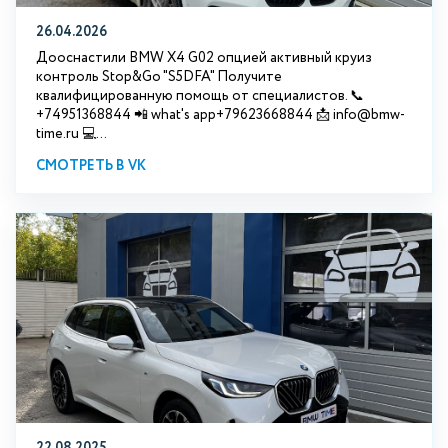
26.04.2026
Дооснастили BMW X4 G02 опцией активный круиз
контроль Stop&Go "S5DFA" Получите
квалифицированную помощь от специалистов. 📞
+74951368844 📲 what's app+79623668844 📩 info@bmw-
time.ru 💻...
СМОТРЕТЬ В VK
22.08.2025