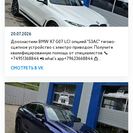
20.07.2026
Дооснастили BMW Х7 G07 LCI опцией "S3АС" тягово-
сцепное устройство с электро приводом. Получите
квалифицированную помощь от специалистов. 📞
+74951368844 📲 what's app+79623668844 📩...
СМОТРЕТЬ В VK