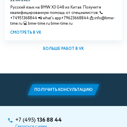
Русский язык на BMW X3 G48 из Китая. Получите
квалифицированную помощь от специалистов. 📞
+74951368844 📲 what's app+79623668844 📩 info@bmw-
time.ru 💻 bmw-time.ru bmw-time.ru
СМОТРЕТЬ В VK
БОЛЬШЕ РАБОТ В VK
ПОЛУЧИТЬ КОНСУЛЬТАЦИЮ
+7 (495)
136 88 44
Связаться с нами