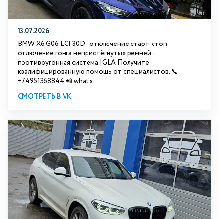
13.07.2026
BMW X6 G06 LCI 30D - отключение старт-стоп -
отлючение гонга непристёгнутых ремней -
противоугонная система IGLA Получите
квалифицированную помощь от специалистов. 📞
+74951368844 📲 what's...
СМОТРЕТЬ В VK