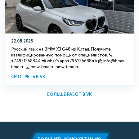
22.08.2025
Русский язык на BMW X3 G48 из Китая. Получите
квалифицированную помощь от специалистов. 📞
+74951368844 📲 what's app+79623668844 📩 info@bmw-
time.ru 💻 bmw-time.ru bmw-time.ru
СМОТРЕТЬ В VK
БОЛЬШЕ РАБОТ В VK