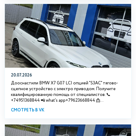
20.07.2026
Дооснастили BMW Х7 G07 LCI опцией "S3АС" тягово-
сцепное устройство с электро приводом. Получите
квалифицированную помощь от специалистов. 📞
+74951368844 📲 what's app+79623668844 📩...
СМОТРЕТЬ В VK