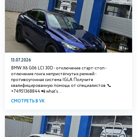
13.07.2026
BMW X6 G06 LCI 30D - отключение старт-стоп -
отлючение гонга непристёгнутых ремней -
противоугонная система IGLA Получите
квалифицированную помощь от специалистов. 📞
+74951368844 📲 what's...
СМОТРЕТЬ В VK