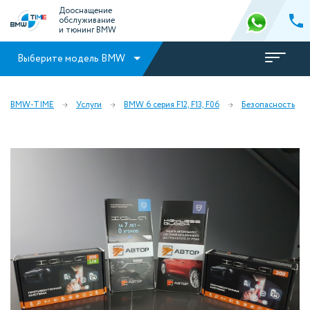
Дооснащение
обслуживание
и тюнинг BMW
Выберите модель BMW
BMW-TIME
Услуги
BMW 6 серия F12, F13, F06
Безопасность