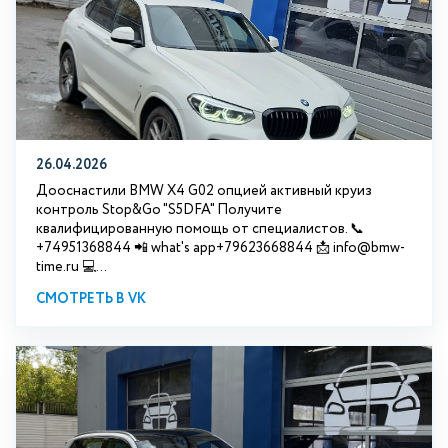
26.04.2026
Дооснастили BMW X4 G02 опцией активный круиз
контроль Stop&Go "S5DFA" Получите
квалифицированную помощь от специалистов. 📞
+74951368844 📲 what's app+79623668844 📩 info@bmw-
time.ru 💻...
СМОТРЕТЬ В VK