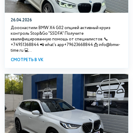
26.04.2026
Дооснастили BMW X4 G02 опцией активный круиз
контроль Stop&Go "S5DFA" Получите
квалифицированную помощь от специалистов. 📞
+74951368844 📲 what's app+79623668844 📩 info@bmw-
time.ru 💻...
СМОТРЕТЬ В VK