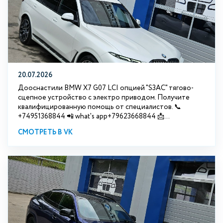
20.07.2026
Дооснастили BMW Х7 G07 LCI опцией "S3АС" тягово-
сцепное устройство с электро приводом. Получите
квалифицированную помощь от специалистов. 📞
+74951368844 📲 what's app+79623668844 📩...
СМОТРЕТЬ В VK