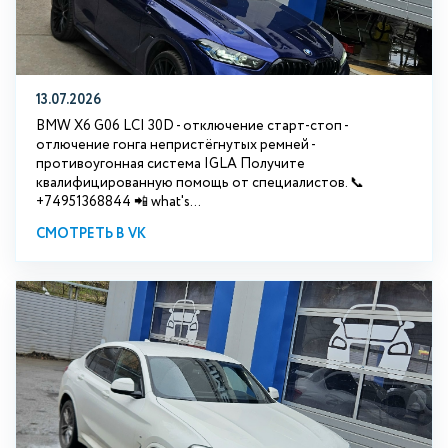
13.07.2026
BMW X6 G06 LCI 30D - отключение старт-стоп -
отлючение гонга непристёгнутых ремней -
противоугонная система IGLA Получите
квалифицированную помощь от специалистов. 📞
+74951368844 📲 what's...
СМОТРЕТЬ В VK