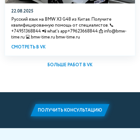
22.08.2025
Русский язык на BMW X3 G48 из Китая. Получите
квалифицированную помощь от специалистов. 📞
+74951368844 📲 what's app+79623668844 📩 info@bmw-
time.ru 💻 bmw-time.ru bmw-time.ru
СМОТРЕТЬ В VK
БОЛЬШЕ РАБОТ В VK
ПОЛУЧИТЬ КОНСУЛЬТАЦИЮ