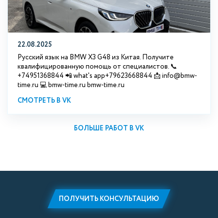
22.08.2025
Русский язык на BMW X3 G48 из Китая. Получите
квалифицированную помощь от специалистов. 📞
+74951368844 📲 what's app+79623668844 📩 info@bmw-
time.ru 💻 bmw-time.ru bmw-time.ru
СМОТРЕТЬ В VK
БОЛЬШЕ РАБОТ В VK
ПОЛУЧИТЬ КОНСУЛЬТАЦИЮ