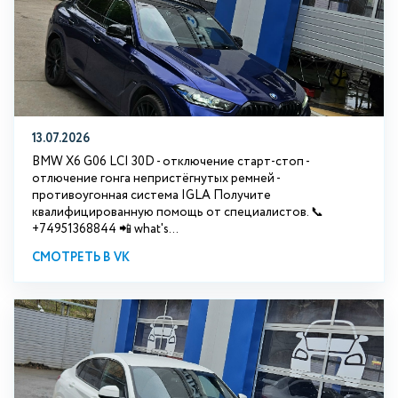
13.07.2026
BMW X6 G06 LCI 30D - отключение старт-стоп -
отлючение гонга непристёгнутых ремней -
противоугонная система IGLA Получите
квалифицированную помощь от специалистов. 📞
+74951368844 📲 what's...
СМОТРЕТЬ В VK