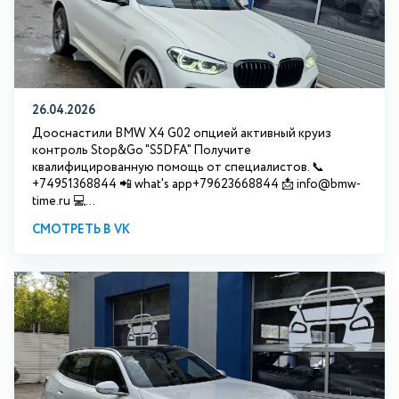
26.04.2026
Дооснастили BMW X4 G02 опцией активный круиз
контроль Stop&Go "S5DFA" Получите
квалифицированную помощь от специалистов. 📞
+74951368844 📲 what's app+79623668844 📩 info@bmw-
time.ru 💻...
СМОТРЕТЬ В VK