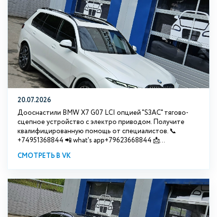
20.07.2026
Дооснастили BMW Х7 G07 LCI опцией "S3АС" тягово-
сцепное устройство с электро приводом. Получите
квалифицированную помощь от специалистов. 📞
+74951368844 📲 what's app+79623668844 📩...
СМОТРЕТЬ В VK