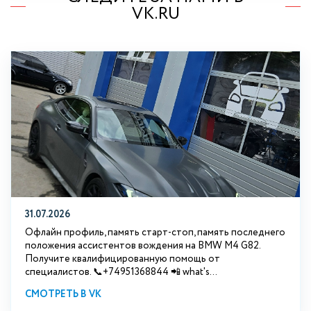
VK.RU
31.07.2026
Офлайн профиль, память старт-стоп, память последнего
положения ассистентов вождения на BMW М4 G82.
Получите квалифицированную помощь от
специалистов. 📞+74951368844 📲 what's...
СМОТРЕТЬ В VK