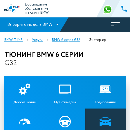
Дооснащение
обслуживание
и тюнинг BMW
Выберите модель BMW
BMW-TIME
Услуги
BMW 6 серия G32
Экстерьер
ТЮНИНГ BMW 6 СЕРИИ
G32
Дооснащение
Мультимедиа
Кодирование