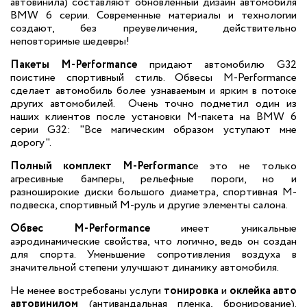
автовинила) составляют обновленный дизайн автомобиля
BMW 6 серии. Современные материалы и технологии
создают, без преувеличения, действительно
неповторимые шедевры!
Пакеты M-Performance
придают автомобилю G32
поистине спортивный стиль. Обвесы M-Performance
сделает автомобиль более узнаваемым и ярким в потоке
других автомобилей. Очень точно подметил один из
наших клиентов после установки М-пакета на BMW 6
серии G32: "Все магическим образом уступают мне
дорогу".
Полный комплект M-Performanc
e это не только
агресивные бамперы, рельефные пороги, но и
разноширокие диски большого диаметра, спортивная М-
подвеска, спортивный M-руль и другие элементы салона.
Обвес M-Performance
имеет уникальные
аэродинамические свойства, что логично, ведь он создан
для спорта. Уменьшение сопротивления воздуха в
значительной степени улучшают динамику автомобиля.
Не менее востребованы услуги
тонировка
и
оклейка авто
автовинилом
(антивандальная пленка, бронирование).