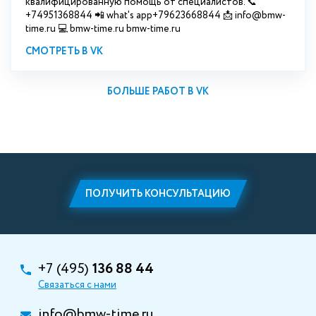
квалифицированную помощь от специалистов. 📞
+74951368844 📲 what's app+79623668844 📩 info@bmw-
time.ru 💻 bmw-time.ru bmw-time.ru
СМОТРЕТЬ В VK
БОЛЬШЕ РАБОТ В VK
ПОЛУЧИТЬ КОНСУЛЬТАЦИЮ
+7 (495)
136 88 44
Связаться с нами
info@bmw-time.ru