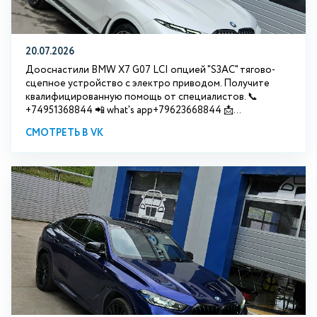
20.07.2026
Дооснастили BMW Х7 G07 LCI опцией "S3АС" тягово-
сцепное устройство с электро приводом. Получите
квалифицированную помощь от специалистов. 📞
+74951368844 📲 what's app+79623668844 📩...
СМОТРЕТЬ В VK