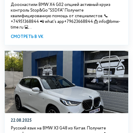
Дооснастили BMW X4 G02 опцией активный круиз
контроль Stop&Go "S5DFA" Получите
квалифицированную помощь от специалистов. 📞
+74951368844 📲 what's app+79623668844 📩 info@bmw-
time.ru 💻...
СМОТРЕТЬ В VK
22.08.2025
Русский язык на BMW X3 G48 из Китая. Получите