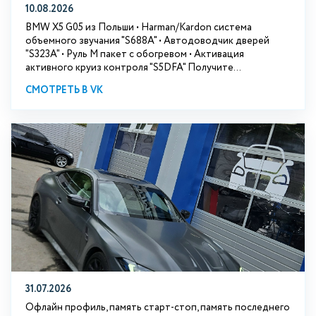
10.08.2026
BMW X5 G05 из Польши • Harman/Kardon система
объемного звучания "S688A" • Автодоводчик дверей
"S323A" • Руль М пакет с обогревом • Активация
активного круиз контроля "S5DFA" Получите...
СМОТРЕТЬ В VK
31.07.2026
Офлайн профиль, память старт-стоп, память последнего