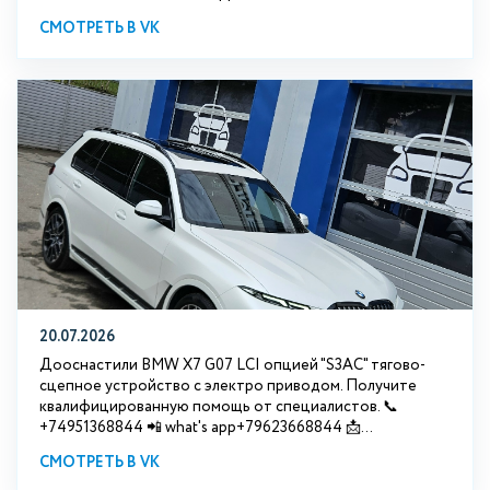
СМОТРЕТЬ В VK
20.07.2026
Дооснастили BMW Х7 G07 LCI опцией "S3АС" тягово-
сцепное устройство с электро приводом. Получите
квалифицированную помощь от специалистов. 📞
+74951368844 📲 what's app+79623668844 📩...
СМОТРЕТЬ В VK