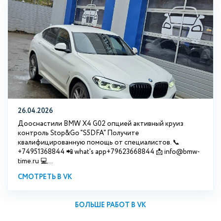
26.04.2026
Дооснастили BMW X4 G02 опцией активный круиз
контроль Stop&Go "S5DFA" Получите
квалифицированную помощь от специалистов. 📞
+74951368844 📲 what's app+79623668844 📩 info@bmw-
time.ru 💻...
СМОТРЕТЬ В VK
БОЛЬШЕ РАБОТ В VK