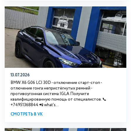
13.07.2026
BMW X6 G06 LCI 30D - отключение старт-стоп -
отлючение гонга непристёгнутых ремней -
противоугонная система IGLA Получите
квалифицированную помощь от специалистов. 📞
+74951368844 📲 what's...
СМОТРЕТЬ В VK