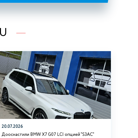
RU
20.07.2026
Дооснастили BMW Х7 G07 LCI опцией "S3АС"