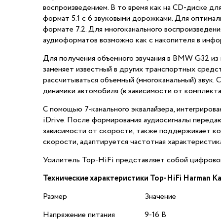
воспроизведением. В то время как на CD-диске д
формат 5.1 с 6 звуковыми дорожками. Для оптимал
формате 7.2. Для многоканального воспроизведе
аудиоформатов возможно как с накопителя в инфо
Для получения объемного звучания в BMW G32 из 
заменяет известный в других транспортных средст
рассчитываться объемный (многоканальный) звук.
динамики автомобиля (в зависимости от комплекта
С помощью 7-канального эквалайзера, интегриров
iDrive. После формирования аудиосигналы передаю
зависимости от скорости, также поддерживает ко
скорости, адаптируется частотная характеристика
Усилитель Top-HiFi представляет собой цифровой 
Технические характеристики Top-HiFi Harman K
Размер
Значение
Напряжение питания
9-16 В