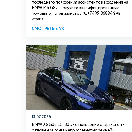
последнего положения ассистентов вождения на
BMW М4 G82. Получите квалифицированную
помощь от специалистов. 📞+74951368844 📲
what's...
СМОТРЕТЬ В VK
13.07.2026
BMW X6 G06 LCI 30D - отключение старт-стоп -
отлючение гонга непристёгнутых ремней -