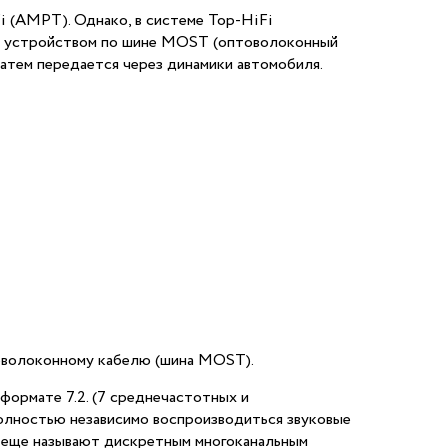
i (AMPT). Однако, в системе Top-HiFi
ым устройством по шине MOST (оптоволоконный
затем передается через динамики автомобиля.
товолоконному кабелю (шина MOST).
формате 7.2. (7 среднечастотных и
полностью независимо воспроизводиться звуковые
 еще называют дискретным многоканальным