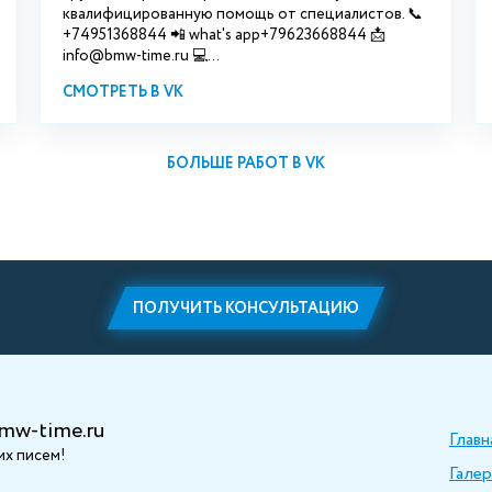
квалифицированную помощь от специалистов. 📞
+74951368844 📲 what's app+79623668844 📩
info@bmw-time.ru 💻...
СМОТРЕТЬ В VK
БОЛЬШЕ РАБОТ В VK
ПОЛУЧИТЬ КОНСУЛЬТАЦИЮ
mw-time.ru
Главн
х писем!
Галер