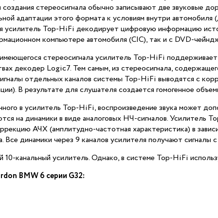
ля создания стереосигнала обычно записывают две звуковые д
ьной адаптации этого формата к условиям внутри автомобиля (
ния усилитель Top-HiFi декодирует цифровую информацию ист
рмационном компьютере автомобиля (CIC), так и с DVD-чейнд
имеющегося стереосигнала усилитель Top-HiFi поддерживает с
вах декодер Logic7. Тем самым, из стереосигнала, содержащег
 Сигналы отдельных каналов системы Top-HiFi выводятся с ко
ции). В результате для слушателя создается гомогенное объемн
анного в усилитель Top-HiFi, воспроизведение звука может до
тся на динамики в виде аналоговых НЧ-сигналов. Усилитель Top
ррекцию АЧХ (амплитудно-частотная характеристика) в зависи
. Все динамики через 9 каналов усилителя получают сигналы с
10-канальный усилитель. Однако, в системе Top-HiFi использу
ardon BMW 6 серии G32: