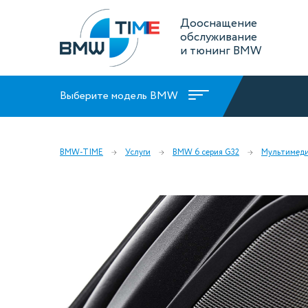
Дооснащение
обслуживание
и тюнинг BMW
Выберите модель BMW
BMW-TIME
Услуги
BMW 6 серия G32
Мультимед