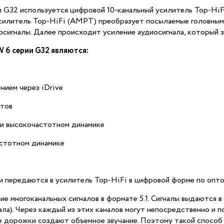
и G32 используется цифровой 10-канальный усилитель Top-HiF
 усилитель Top-HiFi (AMPT) преобразует посылаемые головн
осигналы. Далее происходит усиление аудиосигнала, который 
 6 серии G32 являются:
нием через iDrive
атов
 и высокочастотном динамике
астотном динамике
ии передаются в усилитель Top-HiFi в цифровой форме по оп
 многоканальных сигналов в формате 5.1. Сигналы выдаются в 
ала). Через каждый из этих каналов могут непосредственно и 
е дорожки создают объемное звучание. Поэтому такой способ