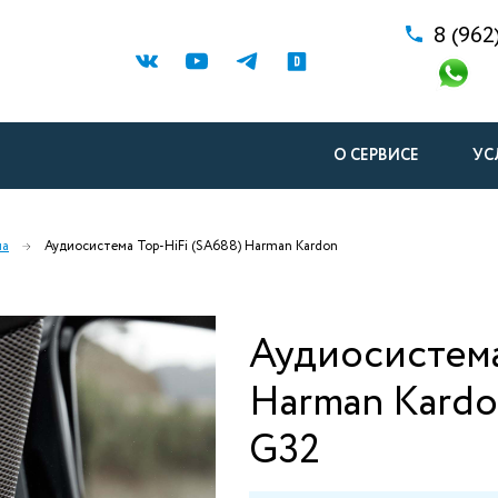
8 (962
О СЕРВИСЕ
УС
иа
Аудиосистема Top-HiFi (SA688) Harman Kardon
Аудиосистема
Harman Kard
G32