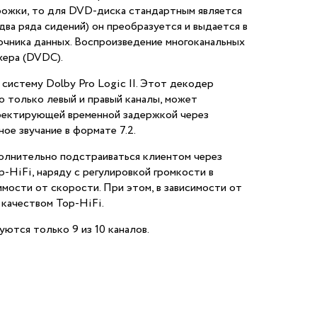
орожки, то для DVD-диска стандартным является
два ряда сидений) он преобразуется и выдается в
очника данных. Воспроизведение многоканальных
жера (DVDC).
истему Dolby Pro Logic II. Этот декодер
о только левый и правый каналы, может
рректирующей временной задержкой через
ое звучание в формате 7.2.
полнительно подстраиваться клиентом через
-HiFi, наряду с регулировкой громкости в
мости от скорости. При этом, в зависимости от
 качеством Top-HiFi.
ются только 9 из 10 каналов.