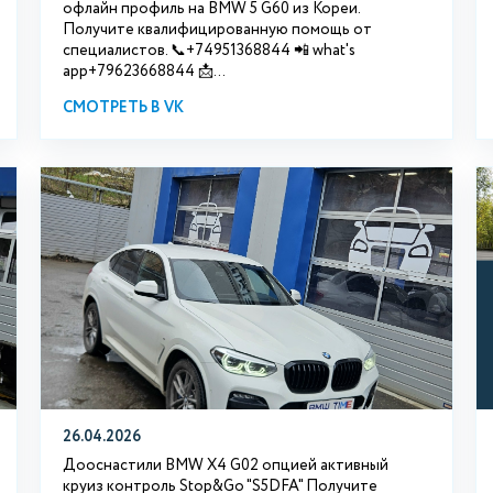
офлайн профиль на BMW 5 G60 из Кореи.
Получите квалифицированную помощь от
специалистов. 📞+74951368844 📲 what's
app+79623668844 📩...
СМОТРЕТЬ В VK
26.04.2026
Дооснастили BMW X4 G02 опцией активный
круиз контроль Stop&Go "S5DFA" Получите