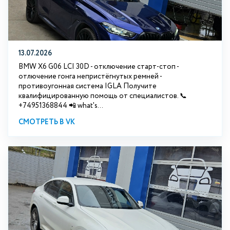
13.07.2026
BMW X6 G06 LCI 30D - отключение старт-стоп -
отлючение гонга непристёгнутых ремней -
противоугонная система IGLA Получите
квалифицированную помощь от специалистов. 📞
+74951368844 📲 what's...
СМОТРЕТЬ В VK