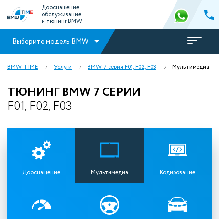
Дооснащение
обслуживание
и тюнинг BMW
Выберите модель BMW
BMW-TIME
Услуги
BMW 7 серия F01, F02, F03
Мультимедиа
ТЮНИНГ BMW 7 СЕРИИ
F01, F02, F03
Дооснащение
Мультимедиа
Кодирование