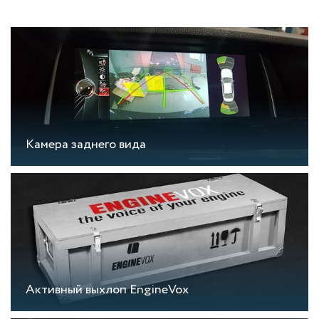
Камера заднего вида
Активный выхлоп EngineVox