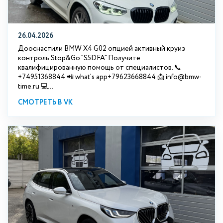
26.04.2026
Дооснастили BMW X4 G02 опцией активный круиз
контроль Stop&Go "S5DFA" Получите
квалифицированную помощь от специалистов. 📞
+74951368844 📲 what's app+79623668844 📩 info@bmw-
time.ru 💻...
СМОТРЕТЬ В VK