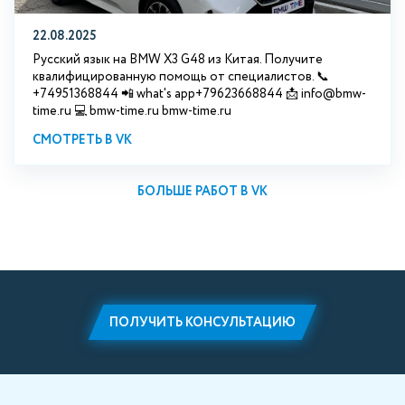
22.08.2025
Русский язык на BMW X3 G48 из Китая. Получите
квалифицированную помощь от специалистов. 📞
+74951368844 📲 what's app+79623668844 📩 info@bmw-
time.ru 💻 bmw-time.ru bmw-time.ru
СМОТРЕТЬ В VK
БОЛЬШЕ РАБОТ В VK
ПОЛУЧИТЬ КОНСУЛЬТАЦИЮ