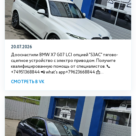
20.07.2026
Дооснастили BMW Х7 G07 LCI опцией "S3АС" тягово-
сцепное устройство с электро приводом. Получите
квалифицированную помощь от специалистов. 📞
+74951368844 📲 what's app+79623668844 📩...
СМОТРЕТЬ В VK