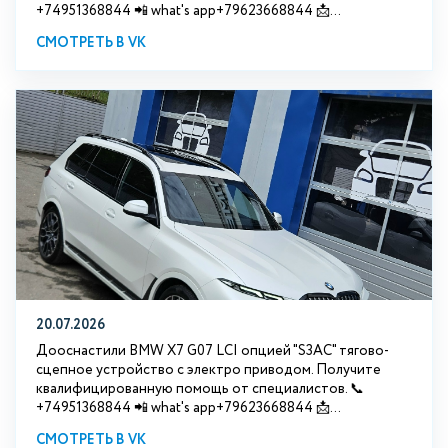
+74951368844 📲 what's app+79623668844 📩...
СМОТРЕТЬ В VK
20.07.2026
Дооснастили BMW Х7 G07 LCI опцией "S3АС" тягово-
сцепное устройство с электро приводом. Получите
квалифицированную помощь от специалистов. 📞
+74951368844 📲 what's app+79623668844 📩...
СМОТРЕТЬ В VK