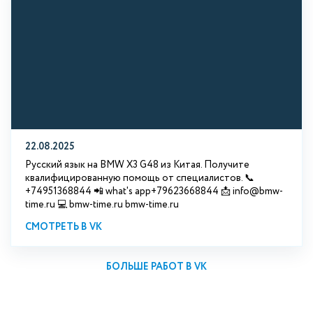
22.08.2025
Русский язык на BMW X3 G48 из Китая. Получите
квалифицированную помощь от специалистов. 📞
+74951368844 📲 what's app+79623668844 📩 info@bmw-
time.ru 💻 bmw-time.ru bmw-time.ru
СМОТРЕТЬ В VK
БОЛЬШЕ РАБОТ В VK