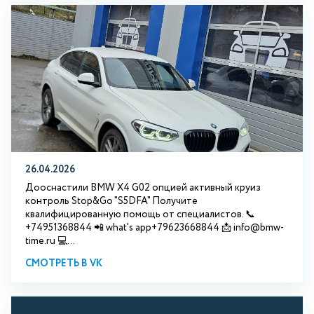
26.04.2026
Дооснастили BMW X4 G02 опцией активный круиз
контроль Stop&Go "S5DFA" Получите
квалифицированную помощь от специалистов. 📞
+74951368844 📲 what's app+79623668844 📩 info@bmw-
time.ru 💻...
СМОТРЕТЬ В VK