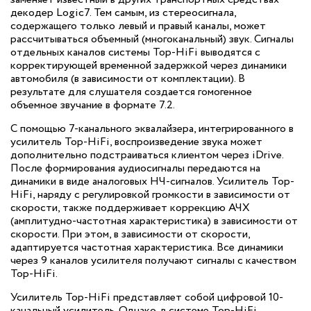
декодер Logic7. Тем самым, из стереосигнала,
содержащего только левый и правый каналы, может
рассчитываться объемный (многоканальный) звук. Сигналы
отдельных каналов системы Top-HiFi выводятся с
корректирующей временной задержкой через динамики
автомобиля (в зависимости от комплектации). В
результате для слушателя создается гомогенное
объемное звучание в формате 7.2.
С помощью 7-канального эквалайзера, интегрированного в
усилитель Top-HiFi, воспроизведение звука может
дополнительно подстраиваться клиентом через iDrive.
После формирования аудиосигналы передаются на
динамики в виде аналоговых НЧ-сигналов. Усилитель Top-
HiFi, наряду с регулировкой громкости в зависимости от
скорости, также поддерживает коррекцию АЧХ
(амплитудно-частотная характеристика) в зависимости от
скорости. При этом, в зависимости от скорости,
адаптируется частотная характеристика. Все динамики
через 9 каналов усилителя получают сигналы с качеством
Top-HiFi.
Усилитель Top-HiFi представляет собой цифровой 10-
канальный усилитель. Однако, в системе Top-HiFi