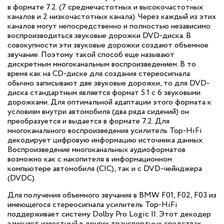
в формате 7.2. (7 среднечастотных и высокочастотных
каналов и 2 низкочастотных канала). Через каждый из этих
каналов могут непосредственно и полностью независимо
воспроизводиться звуковые дорожки DVD-диска. В
совокупности эти звуковые дорожки создают объемное
звучание. Поэтому такой способ еще называют
дискретным многоканальным воспроизведением. В то
время как на CD-диске для создания стереосигнала
обычно записывают две звуковые дорожки, то для DVD-
диска стандартным является формат 5.1 с 6 звуковыми
дорожками. Для оптимальной адаптации этого формата к
условиям внутри автомобиля (два ряда сидений) он
преобразуется и выдается в формате 7.2. Для
многоканального воспроизведения усилитель Top-HiFi
декодирует цифровую информацию источника данных.
Воспроизведение многоканальных аудиоформатов
возможно как с накопителя в информационном
компьютере автомобиля (CIC), так и с DVD-чейнджера
(DVDC).
Для получения объемного звучания в BMW F01, F02, F03 из
имеющегося стереосигнала усилитель Top-HiFi
поддерживает систему Dolby Pro Logic II. Этот декодер
заменяет известный в других транспортных средствах