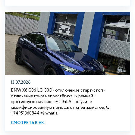
13.07.2026
BMW X6 G06 LCI 30D - отключение старт-стоп -
отлючение гонга непристёгнутых ремней -
противоугонная система IGLA Получите
квалифицированную помощь от специалистов. 📞
+74951368844 📲 what's...
СМОТРЕТЬ В VK