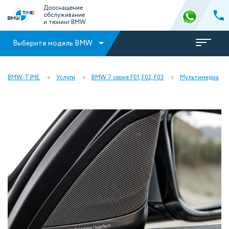
Дооснащение
обслуживание
и тюнинг BMW
Выберите модель BMW
BMW-TIME
Услуги
BMW 7 серия F01, F02, F03
Мультимедиа