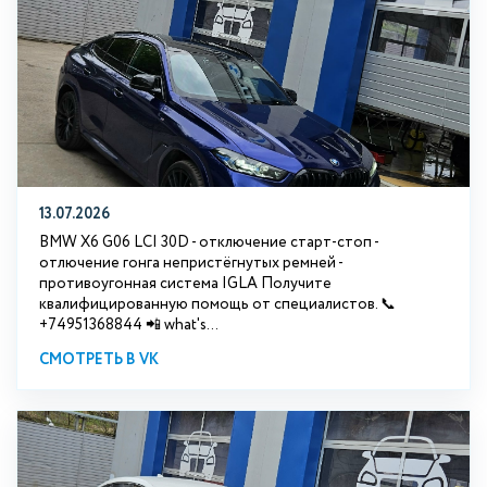
13.07.2026
BMW X6 G06 LCI 30D - отключение старт-стоп -
отлючение гонга непристёгнутых ремней -
противоугонная система IGLA Получите
квалифицированную помощь от специалистов. 📞
+74951368844 📲 what's...
СМОТРЕТЬ В VK