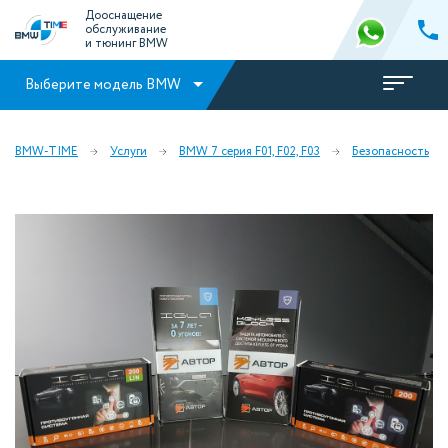
Дооснащение
обслуживание
и тюнинг BMW
Выберите модель BMW
BMW-TIME
Услуги
BMW 7 серия F01, F02, F03
Безопасность