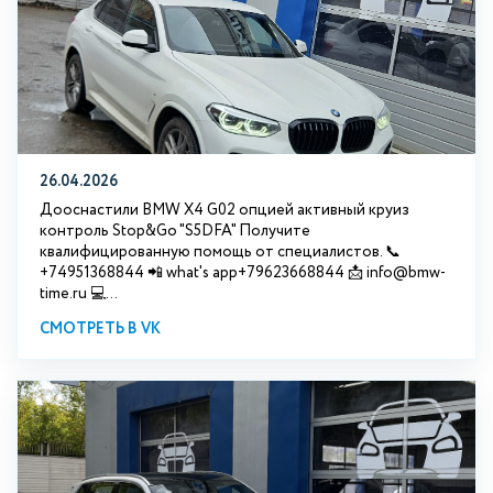
26.04.2026
Дооснастили BMW X4 G02 опцией активный круиз
контроль Stop&Go "S5DFA" Получите
квалифицированную помощь от специалистов. 📞
+74951368844 📲 what's app+79623668844 📩 info@bmw-
time.ru 💻...
СМОТРЕТЬ В VK