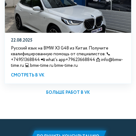
22.08.2025
Русский язык на BMW X3 G48 из Китая. Получите
квалифицированную помощь от специалистов. 📞
+74951368844 📲 what's app+79623668844 📩 info@bmw-
time.ru 💻 bmw-time.ru bmw-time.ru
СМОТРЕТЬ В VK
БОЛЬШЕ РАБОТ В VK