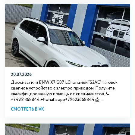
20.07.2026
Дооснастили BMW Х7 G07 LCI опцией "S3АС" тягово-
сцепное устройство с электро приводом. Получите
квалифицированную помощь от специалистов. 📞
+74951368844 📲 what's app+79623668844 📩...
СМОТРЕТЬ В VK