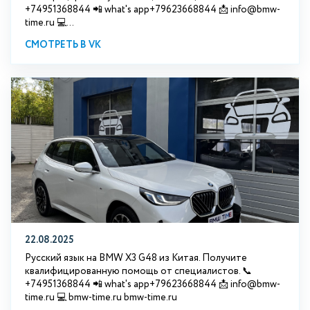
+74951368844 📲 what's app+79623668844 📩 info@bmw-
time.ru 💻...
СМОТРЕТЬ В VK
22.08.2025
Русский язык на BMW X3 G48 из Китая. Получите
квалифицированную помощь от специалистов. 📞
+74951368844 📲 what's app+79623668844 📩 info@bmw-
time.ru 💻 bmw-time.ru bmw-time.ru