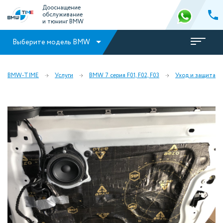
Дооснащение
обслуживание
и тюнинг BMW
Выберите модель BMW
BMW-TIME
Услуги
BMW 7 серия F01, F02, F03
Уход и защита