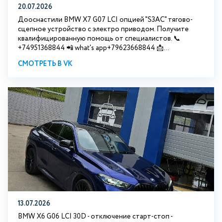
20.07.2026
Дооснастили BMW Х7 G07 LCI опцией "S3АС" тягово-
сцепное устройство с электро приводом. Получите
квалифицированную помощь от специалистов. 📞
+74951368844 📲 what's app+79623668844 📩...
СМОТРЕТЬ В VK
13.07.2026
BMW X6 G06 LCI 30D - отключение старт-стоп -