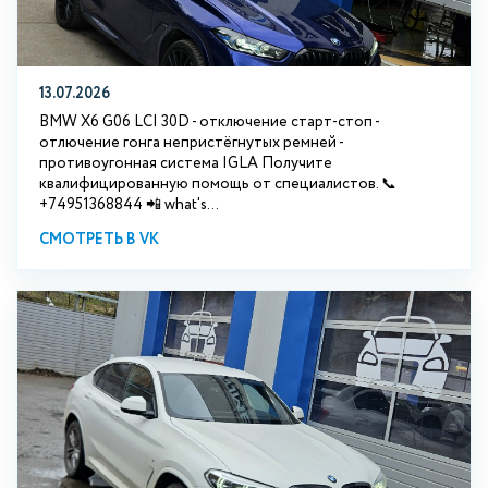
13.07.2026
BMW X6 G06 LCI 30D - отключение старт-стоп -
отлючение гонга непристёгнутых ремней -
противоугонная система IGLA Получите
квалифицированную помощь от специалистов. 📞
+74951368844 📲 what's...
СМОТРЕТЬ В VK