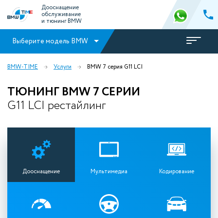
Дооснащение
обслуживание
и тюнинг BMW
Выберите модель BMW
BMW-TIME
Услуги
BMW 7 серия G11 LCI
ТЮНИНГ BMW 7 СЕРИИ
G11 LCI рестайлинг
Дооснащение
Мультимедиа
Кодирование