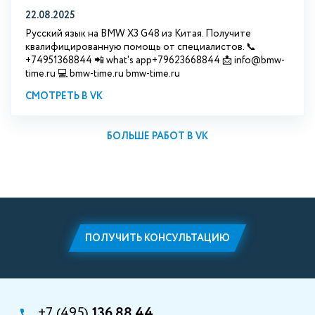
22.08.2025
Русский язык на BMW X3 G48 из Китая. Получите
квалифицированную помощь от специалистов. 📞
+74951368844 📲 what's app+79623668844 📩 info@bmw-
time.ru 💻 bmw-time.ru bmw-time.ru
СМОТРЕТЬ В VK
БОЛЬШЕ РАБОТ В VK
ПОЛУЧИТЬ КОНСУЛЬТАЦИЮ
+7 (495)
136 88 44