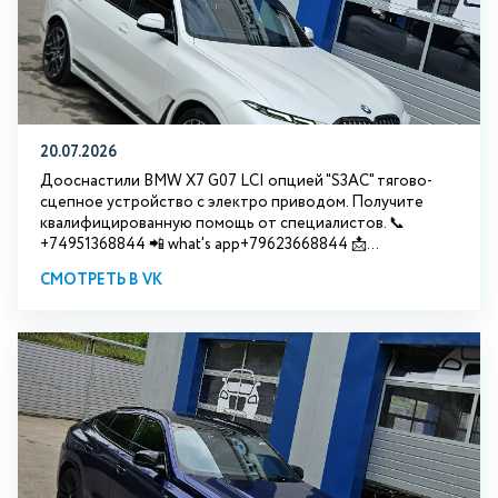
20.07.2026
Дооснастили BMW Х7 G07 LCI опцией "S3АС" тягово-
сцепное устройство с электро приводом. Получите
квалифицированную помощь от специалистов. 📞
+74951368844 📲 what's app+79623668844 📩...
СМОТРЕТЬ В VK