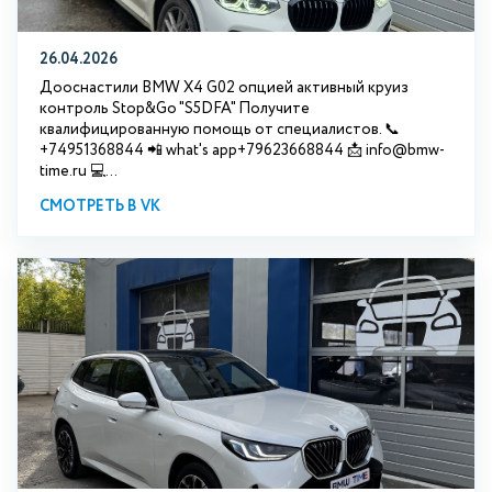
26.04.2026
Дооснастили BMW X4 G02 опцией активный круиз
контроль Stop&Go "S5DFA" Получите
квалифицированную помощь от специалистов. 📞
+74951368844 📲 what's app+79623668844 📩 info@bmw-
time.ru 💻...
СМОТРЕТЬ В VK