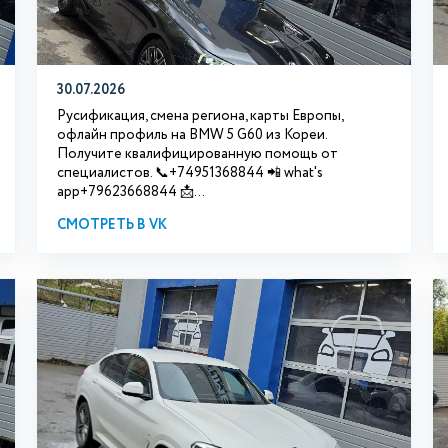
30.07.2026
Русификация, смена региона, карты Европы,
офлайн профиль на BMW 5 G60 из Кореи.
Получите квалифицированную помощь от
специалистов. 📞+74951368844 📲 what's
app+79623668844 📩...
СМОТРЕТЬ В VK