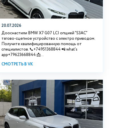
20.07.2026
Дооснастили BMW Х7 G07 LCI опцией "S3АС"
тягово-сцепное устройство с электро приводом.
Получите квалифицированную помощь от
специалистов. 📞+74951368844 📲 what's
app+79623668844 📩...
СМОТРЕТЬ В VK