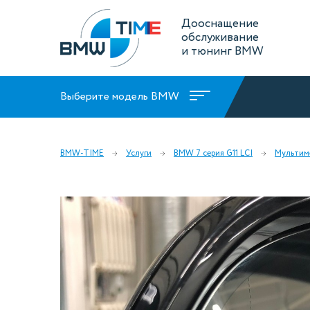
Дооснащение
обслуживание
и тюнинг BMW
Выберите модель BMW
BMW-TIME
Услуги
BMW 7 серия G11 LCI
Мультим