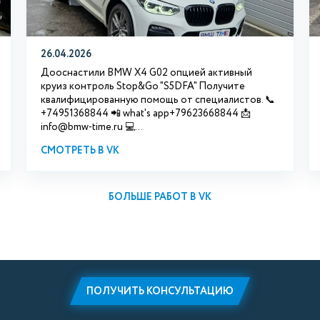
26.04.2026
Дооснастили BMW X4 G02 опцией активный
круиз контроль Stop&Go "S5DFA" Получите
квалифицированную помощь от специалистов. 📞
+74951368844 📲 what's app+79623668844 📩
info@bmw-time.ru 💻...
СМОТРЕТЬ В VK
БОЛЬШЕ РАБОТ В VK
ПОЛУЧИТЬ КОНСУЛЬТАЦИЮ