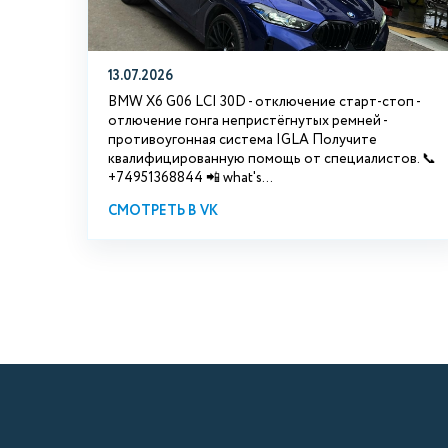
13.07.2026
BMW X6 G06 LCI 30D - отключение старт-стоп -
отлючение гонга непристёгнутых ремней -
противоугонная система IGLA Получите
квалифицированную помощь от специалистов. 📞
+74951368844 📲 what's...
СМОТРЕТЬ В VK