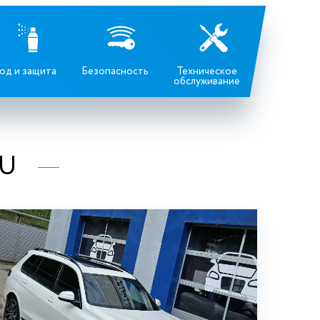
од и защита
Безопасность
Техническое
обслуживание
RU