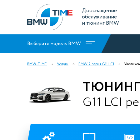
Дооснащение
обслуживание
и тюнинг BMW
Выберите модель BMW
BMW-TIME
Услуги
BMW 7 серия G11 LCI
Увеличе
ТЮНИНГ 
G11 LCI р