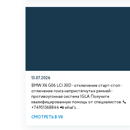
13.07.2026
BMW X6 G06 LCI 30D - отключение старт-стоп -
отлючение гонга непристёгнутых ремней -
противоугонная система IGLA Получите
квалифицированную помощь от специалистов. 📞
+74951368844 📲 what's...
СМОТРЕТЬ В VK