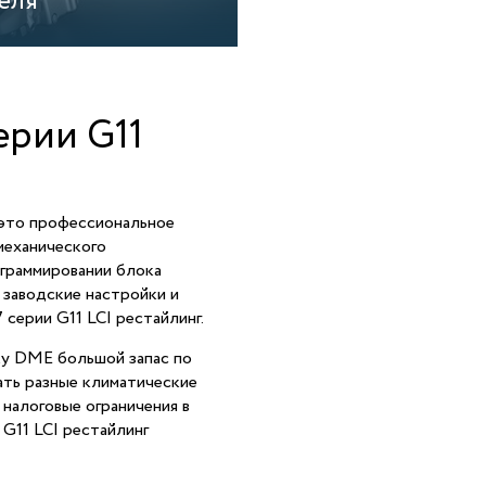
еля
рии G11
это профессиональное
механического
граммировании блока
 заводские настройки и
серии G11 LCI рестайлинг.
ку DME большой запас по
ать разные климатические
 налоговые ограничения в
G11 LCI рестайлинг