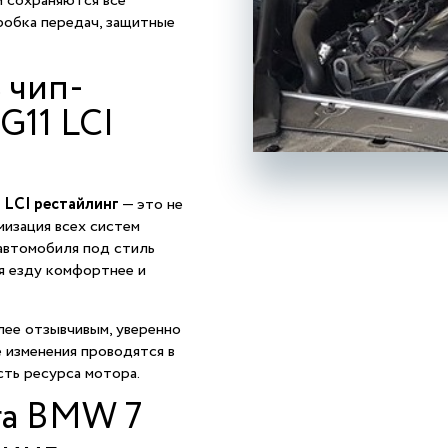
м сохраняются все
робка передач, защитные
 чип-
G11 LCI
 LCI рестайлинг
— это не
мизация всех систем
 автомобиля под стиль
ая езду комфортнее и
ее отзывчивым, уверенно
 изменения проводятся в
сть ресурса мотора.
га BMW 7