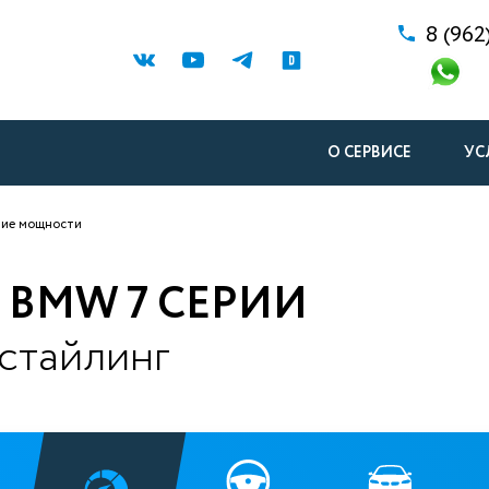
8 (962
О СЕРВИСЕ
УС
ние мощности
BMW 7 СЕРИИ
естайлинг