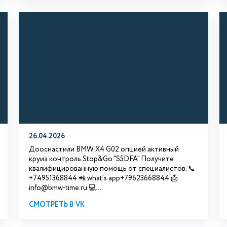
26.04.2026
Дооснастили BMW X4 G02 опцией активный
круиз контроль Stop&Go "S5DFA" Получите
квалифицированную помощь от специалистов. 📞
+74951368844 📲 what's app+79623668844 📩
info@bmw-time.ru 💻...
СМОТРЕТЬ В VK