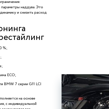
ограничения:
и параметры наддува. Это
динамику и снизить расход
юнинга
 рестайлинг
0 %;
;
е;
жима ECO;
ля BMW 7 серии G11 LCI
полняется на основе
ия, с индивидуальной