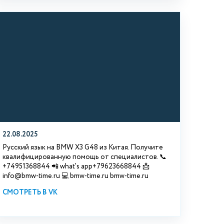
22.08.2025
Русский язык на BMW X3 G48 из Китая. Получите
квалифицированную помощь от специалистов. 📞
+74951368844 📲 what's app+79623668844 📩
info@bmw-time.ru 💻 bmw-time.ru bmw-time.ru
СМОТРЕТЬ В VK