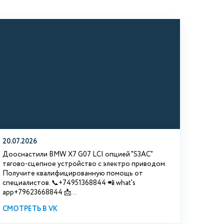
20.07.2026
Дооснастили BMW Х7 G07 LCI опцией "S3АС"
тягово-сцепное устройство с электро приводом.
Получите квалифицированную помощь от
специалистов. 📞+74951368844 📲 what's
app+79623668844 📩...
СМОТРЕТЬ В VK