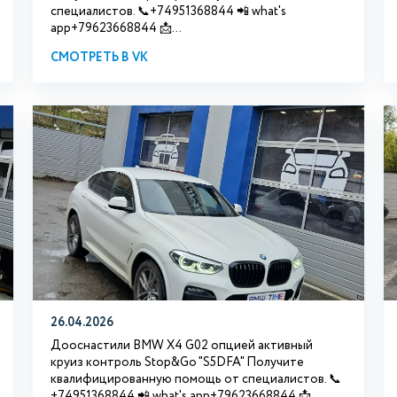
специалистов. 📞+74951368844 📲 what's
app+79623668844 📩...
СМОТРЕТЬ В VK
26.04.2026
Дооснастили BMW X4 G02 опцией активный
круиз контроль Stop&Go "S5DFA" Получите
квалифицированную помощь от специалистов. 📞
+74951368844 📲 what's app+79623668844 📩