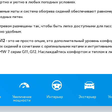
ортно и уютно в любых погодных условиях.
аемые маты и система обогрева сидений обеспечивают равноме
лодных пятен.
огревом размещены так, чтобы быть легко доступными для пасс
ьно удобным.
G12
- это не просто опция, это дополнительный уровень комф
х сидений в сочетании с оригинальными матами и интуитивным
W 7 серии G11, G12. Наслаждайтесь комфортом и теплом в лю
е
Увеличение
Интерьер
Экстерьер
Ух
мощности