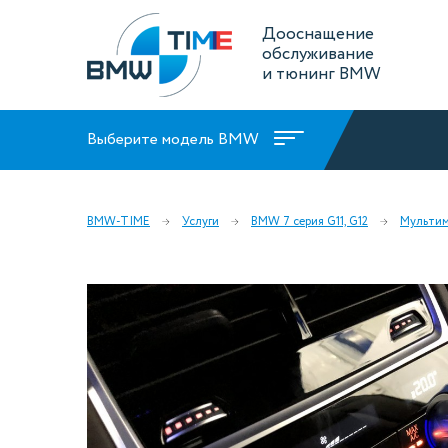
Дооснащение
обслуживание
и тюнинг BMW
Выберите модель BMW
BMW-TIME
Услуги
BMW 7 серия G11, G12
Мульти