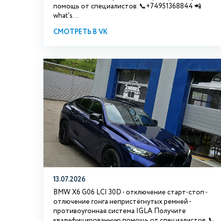
помощь от специалистов. 📞+74951368844 📲
what's...
СМОТРЕТЬ В VK
13.07.2026
BMW X6 G06 LCI 30D - отключение старт-стоп -
отлючение гонга непристёгнутых ремней -
противоугонная система IGLA Получите
квалифицированную помощь от специалистов. 📞