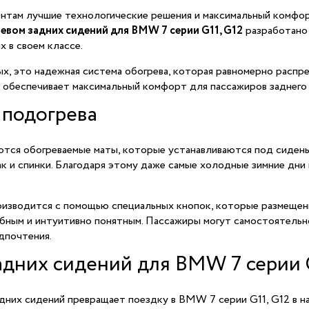
там лучшие технологические решения и максимальный комфорт,
вом задних сидений для BMW 7 серии G11, G12
разработано 
 в своем классе.
х, это надежная система обогрева, которая равномерно распре
 обеспечивает максимальный комфорт для пассажиров заднего 
 подогрева
ются обогреваемые маты, которые устанавливаются под сидень
ак и спинки. Благодаря этому даже самые холодные зимние дни
оизводится с помощью специальных кнопок, которые размещен
обным и интуитивно понятным. Пассажиры могут самостоятельно
дпочтения.
дних сидений для BMW 7 серии G
адних сидений превращает поездку в BMW 7 серии G11, G12 в 