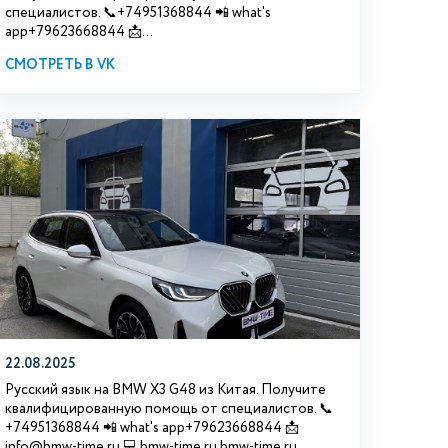
специалистов. 📞+74951368844 📲 what's
app+79623668844 📩...
СМОТРЕТЬ В VK
22.08.2025
Русский язык на BMW X3 G48 из Китая. Получите
квалифицированную помощь от специалистов. 📞
+74951368844 📲 what's app+79623668844 📩
info@bmw-time.ru 💻 bmw-time.ru bmw-time.ru