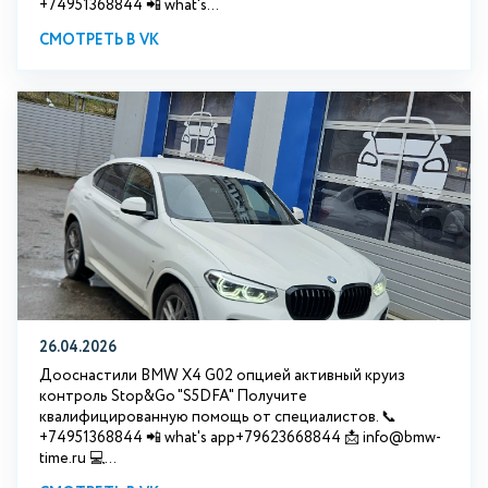
+74951368844 📲 what's...
СМОТРЕТЬ В VK
26.04.2026
Дооснастили BMW X4 G02 опцией активный круиз
контроль Stop&Go "S5DFA" Получите
квалифицированную помощь от специалистов. 📞
+74951368844 📲 what's app+79623668844 📩 info@bmw-
time.ru 💻...