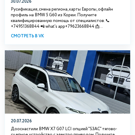
30.07.2026
Русификация, смена региона, карты Европы, офлайн
профиль на BMW 5 G60 из Кореи. Получите
квалифицированную помощь от специалистов. 📞
+74951368844 📲 what's app+79623668844 📩...
СМОТРЕТЬ В VK
20.07.2026
Дооснастили BMW Х7 G07 LCI опцией "S3АС" тягово-
сцепное устройство с электро приводом. Получите