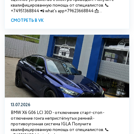
квалифицированную помощь от специалистов. 📞
+74951368844 📲 what's app+79623668844 📩...
СМОТРЕТЬ В VK
13.07.2026
BMW X6 G06 LCI 30D - отключение старт-стоп -
отлючение гонга непристёгнутых ремней -
противоугонная система IGLA Получите
квалифицированную помощь от специалистов. 📞