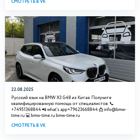
СМОТРЕТЬ В VK
22.08.2025
Русский язык на BMW X3 G48 из Китая. Получите
квалифицированную помощь от специалистов. 📞
+74951368844 📲 what's app+79623668844 📩 info@bmw-
time.ru 💻 bmw-time.ru bmw-time.ru
СМОТРЕТЬ В VK